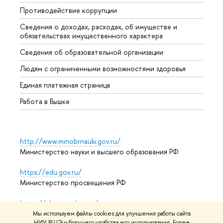
Противодействие коррупции
Центр
Сведения о доходах, расходах, об имуществе и
Бизне
обязательствах имущественного характера
Образ
Сведения об образовательной организации
Обрат
Людям с ограниченными возможностями здоровья
Единая платежная страница
Работа в Вышке
http://www.minobrnauki.gov.ru/
Министерство науки и высшего образования РФ
https://edu.gov.ru/
Министерство просвещения РФ
https://elearning.hse.ru/mooc
Массовые открытые онлайн-курсы
Мы используем файлы cookies для улучшения работы сайта
НИУ ВШЭ и большего удобства его использования. Более