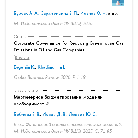
Бурсак А. А.
,
Зараменских Е. П.
,
Ильина О. Н.
и др.
М.: Издательский дом НИУ ВШЭ, 2026.
Статья
Corporate Governance for Reducing Greenhouse Gas
Emissions in Oil and Gas Companies
В печати
Evgeniia K.
,
Khadimullina L.
Global Business Review. 2026.
P. 1-19.
Глава в книге
Многомерное бюджетирование: мода или
необходимость?
Бебнева Е. В.
,
Исаев Д. В.
,
Леевик Ю. С.
В кн.: Финансовый анализ стратегических решений.
М.: Издательский дом НИУ ВШЭ, 2025.
С. 71-83.