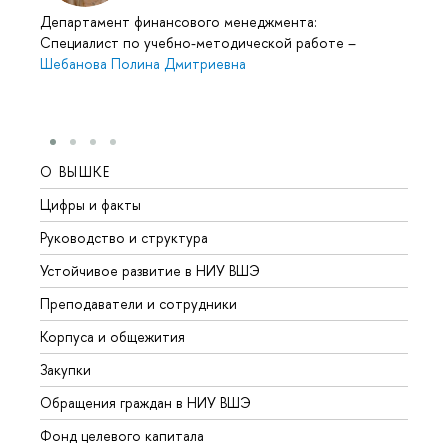
Департамент финансового менеджмента:
Специалист по учебно-методической работе
–
Шебанова Полина Дмитриевна
О ВЫШКЕ
ОБР
Цифры и факты
Лице
Руководство и структура
Довуз
Устойчивое развитие в НИУ ВШЭ
Олим
Преподаватели и сотрудники
Прием
Корпуса и общежития
Вышк
Закупки
Прием
Обращения граждан в НИУ ВШЭ
Аспир
Фонд целевого капитала
Допол