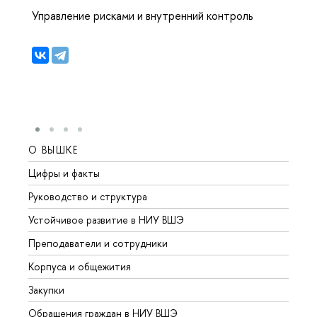
Управление рисками и внутренний контроль
О ВЫШКЕ
ОБР
Цифры и факты
Лице
Руководство и структура
Довуз
Устойчивое развитие в НИУ ВШЭ
Олим
Преподаватели и сотрудники
Прием
Корпуса и общежития
Вышк
Закупки
Прием
Обращения граждан в НИУ ВШЭ
Аспир