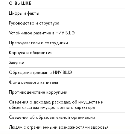
О ВЫШКЕ
Цифры и факты
Л
Руководство и структура
Д
Устойчивое развитие в НИУ ВШЭ
О
Преподаватели и сотрудники
П
Корпуса и общежития
В
Закупки
П
Обращения граждан в НИУ ВШЭ
А
Фонд целевого капитала
Д
Противодействие коррупции
Ц
Сведения о доходах, расходах, об имуществе и
Б
обязательствах имущественного характера
О
Сведения об образовательной организации
О
Людям с ограниченными возможностями здоровья