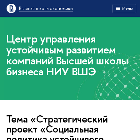
Высшая школа экономики
Меню
Центр управления
устойчивым развитием
компаний Высшей школы
бизнеса НИУ ВШЭ
Тема «Стратегический
проект «Социальная
политика устойчивого