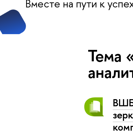
Вместе на пути к успе
Тема 
анали
ВШБ
зерк
ком