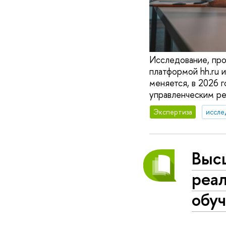
Исследование, пр
платформой hh.ru 
меняется, в 2026 
управленческим р
Экспертиза
иссле
Выс
реа
обу