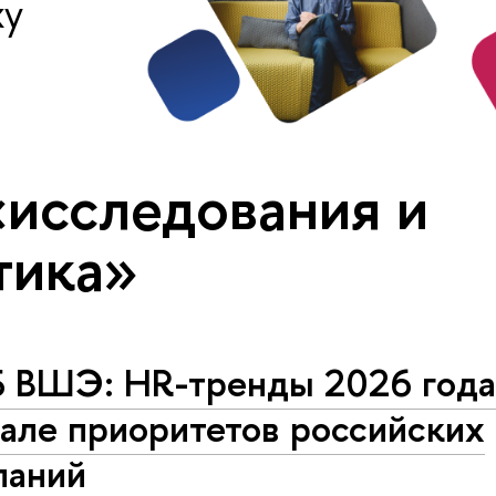
ху
«исследования и
тика»
 ВШЭ: HR-тренды 2026 года
але приоритетов российских
паний