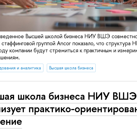
оведенное Высшей школой бизнеса НИУ ВШЭ совместно
и стаффинговой группой Ancor показало, что структура 
году компании будут стремиться к практичным и измер
ешениям.
дования и аналитика
Высшая школа бизнеса
шая школа бизнеса НИУ ВШ
лизует практико-ориентирова
чение