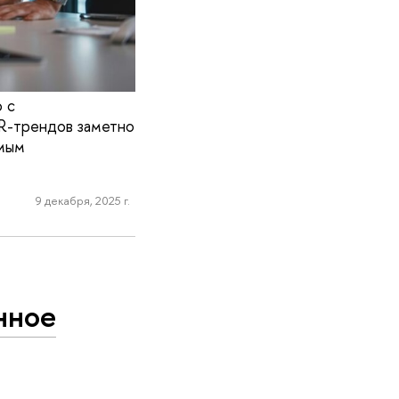
 с
HR-трендов заметно
имым
9 декабря, 2025 г.
Э
нное