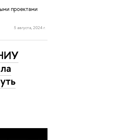
выми проектами
5 августа, 2024 г.
 НИУ
яла
Путь