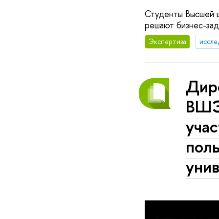
Студенты Высшей 
решают бизнес-зад
Экспертиза
иссле
Дир
ВШЭ
учас
поль
унив