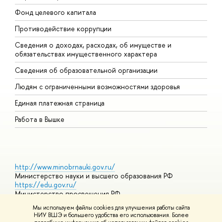
Фонд целевого капитала
Д
Противодействие коррупции
Ц
Сведения о доходах, расходах, об имуществе и
Б
обязательствах имущественного характера
О
Сведения об образовательной организации
О
Людям с ограниченными возможностями здоровья
Единая платежная страница
Работа в Вышке
http://www.minobrnauki.gov.ru/
Министерство науки и высшего образования РФ
https://edu.gov.ru/
Министерство просвещения РФ
https://elearning.hse.ru/mooc
Мы используем файлы cookies для улучшения работы сайта
Массовые открытые онлайн-курсы
НИУ ВШЭ и большего удобства его использования. Более