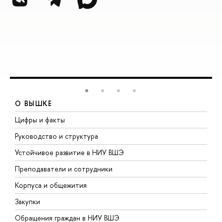
О ВЫШКЕ
Цифры и факты
Л
Руководство и структура
Д
Устойчивое развитие в НИУ ВШЭ
О
Преподаватели и сотрудники
П
Корпуса и общежития
В
Закупки
П
Обращения граждан в НИУ ВШЭ
А