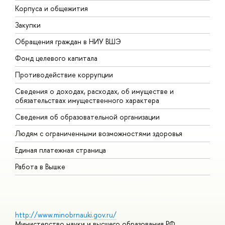
Корпуса и общежития
В
Закупки
П
Обращения граждан в НИУ ВШЭ
А
Фонд целевого капитала
Д
Противодействие коррупции
Ц
Сведения о доходах, расходах, об имуществе и
Б
обязательствах имущественного характера
О
Сведения об образовательной организации
О
Людям с ограниченными возможностями здоровья
Единая платежная страница
Работа в Вышке
http://www.minobrnauki.gov.ru/
Министерство науки и высшего образования РФ