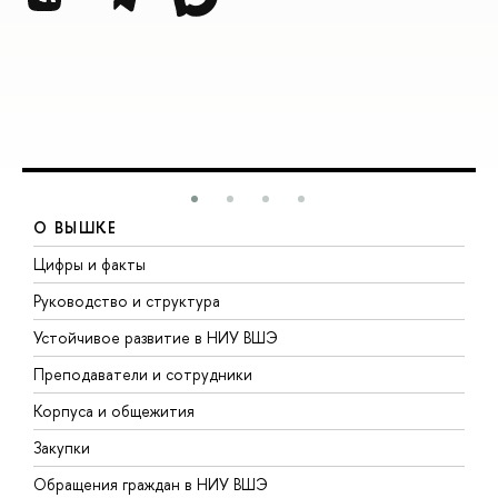
О ВЫШКЕ
Цифры и факты
Л
Руководство и структура
Д
Устойчивое развитие в НИУ ВШЭ
О
Преподаватели и сотрудники
П
Корпуса и общежития
В
Закупки
П
Обращения граждан в НИУ ВШЭ
А