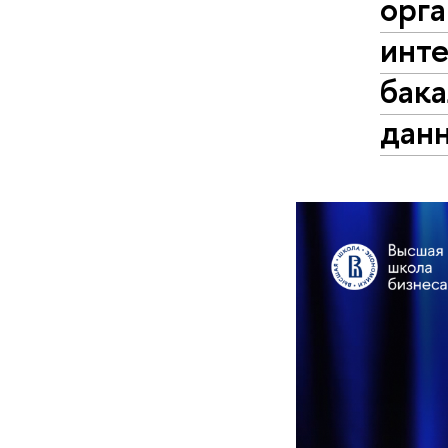
орга
инт
бака
дан