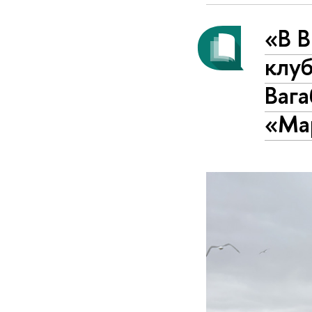
«В 
клу
Вага
«Ма