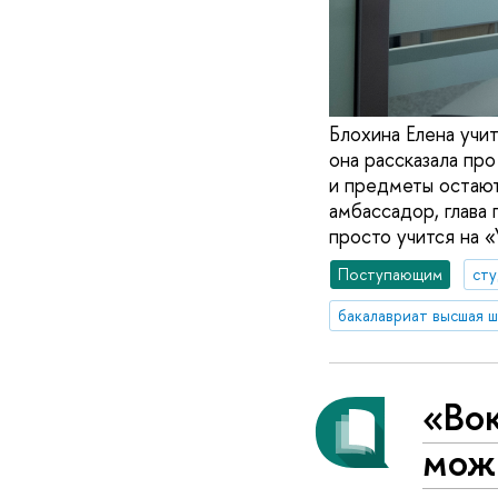
Блохина Елена учи
она рассказала про
и предметы остают
амбассадор, глава 
просто учится на 
Поступающим
ст
бакалавриат высшая ш
«Вок
можн