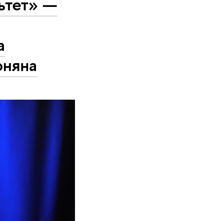
льтет» —
а
оняна