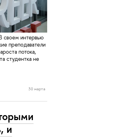
 В своем интервью
акие преподаватели
ароста потока,
та студентка не
30 марта
оторыми
, и