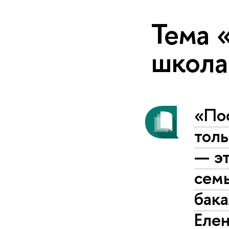
Тема 
школа
«Пос
тол
— эт
сем
бак
Еле