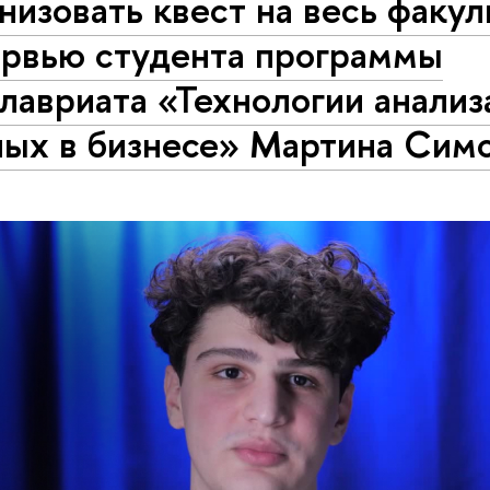
низовать квест на весь факу
ервью студента программы
лавриата «Технологии анализ
ных в бизнесе» Мартина Сим