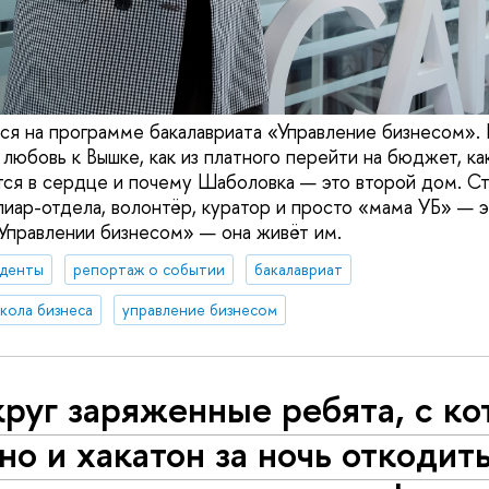
тся на программе бакалавриата «Управление бизнесом».
 любовь к Вышке, как из платного перейти на бюджет, к
ся в сердце и почему Шаболовка — это второй дом. Ст
пиар-отдела, волонтёр, куратор и просто «мама УБ» — э
«Управлении бизнесом» — она живёт им.
уденты
репортаж о событии
бакалавриат
кола бизнеса
управление бизнесом
руг заряженные ребята, с к
о и хакатон за ночь откодить