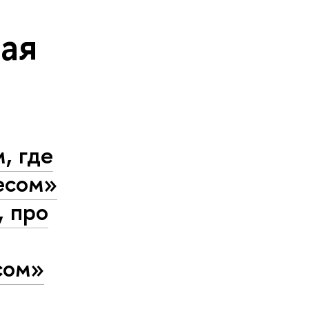
ая
, где
есом»
, про
сом»