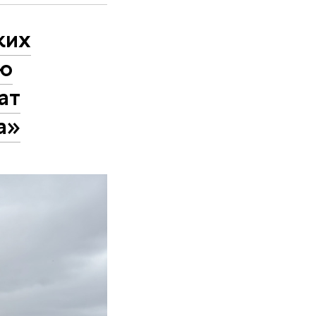
ких
ью
ат
а»