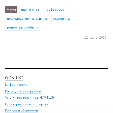
Наука
идеи и опыт
профессора
исследования и аналитика
экспертиза
репортаж о событии
12 марта 2025
О ВЫШКЕ
ОБ
Цифры и факты
Ли
Руководство и структура
Дов
Устойчивое развитие в НИУ ВШЭ
Ол
Преподаватели и сотрудники
При
Корпуса и общежития
Вы