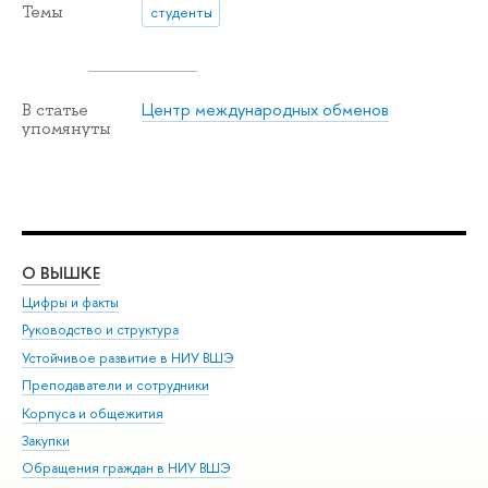
Темы
студенты
Центр международных обменов
В статье
упомянуты
О ВЫШКЕ
ОБ
Цифры и факты
Ли
Руководство и структура
Дов
Устойчивое развитие в НИУ ВШЭ
Ол
Преподаватели и сотрудники
При
Корпуса и общежития
Вы
Закупки
При
Обращения граждан в НИУ ВШЭ
Ас