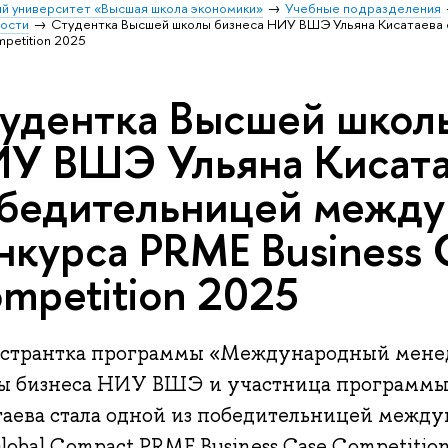
й университет «Высшая школа экономики»
Учебные подразделения
ости
Студентка Высшей школы бизнеса НИУ ВШЭ Ульяна Кисатаева
petition 2025
удентка Высшей школ
У ВШЭ Ульяна Кисата
бедительницей между
нкурса PRME Business 
mpetition 2025
странтка программы «Международный мене
ы бизнеса НИУ ВШЭ и участница программы 
таева стала одной из победительницей между
obal Compact PRME Business Case Competition