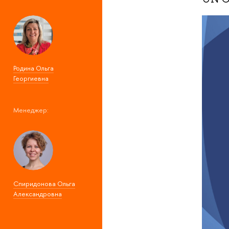
Родина Ольга
Георгиевна
Менеджер:
Спиридонова Ольга
Александровна