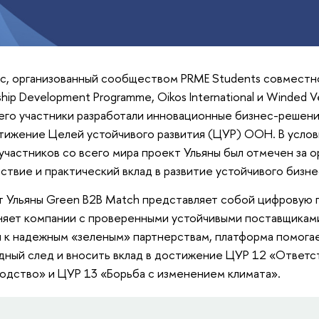
с, организованный сообществом PRME Students совместн
ship Development Programme, Oikos International и Winded Ve
его участники разработали инновационные бизнес-решени
тижение Целей устойчивого развития (ЦУР) ООН. В услов
участников со всего мира проект Ульяны был отмечен за 
ствие и практический вклад в развитие устойчивого бизне
 Ульяны Green B2B Match представляет собой цифровую п
яет компании с проверенными устойчивыми поставщиками 
 к надежным «зеленым» партнерствам, платформа помога
дный след и вносить вклад в достижение ЦУР 12 «Ответ
одство» и ЦУР 13 «Борьба с изменением климата».