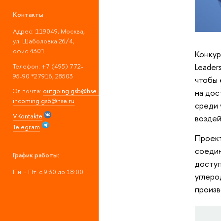
Контакты
Адрес: 119049, Москва,
ул. Шаболовка 26/4,
офис 4301
Конкур
Leader
Телефон: +7 (495) 772-
95-90 *27916, 28503
чтобы 
Эл.почта:
outgoing.gsb@hse.ru
;
на дос
incoming.gsb@hse.ru
среди 
VKontakte
воздей
Telegram
Проект
соедин
График работы:
доступ
Пн. - Пт. с 9:30 до 18:00
углеро
произв