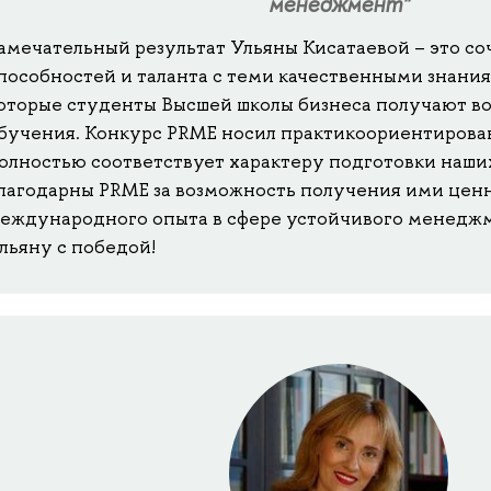
менеджмент"
амечательный результат Ульяны Кисатаевой – это со
пособностей и таланта с теми качественными знани
оторые студенты Высшей школы бизнеса получают во
бучения. Конкурс PRME носил практикоориентирован
олностью соответствует характеру подготовки наши
лагодарны PRME за возможность получения ими цен
еждународного опыта в сфере устойчивого менеджм
льяну с победой!