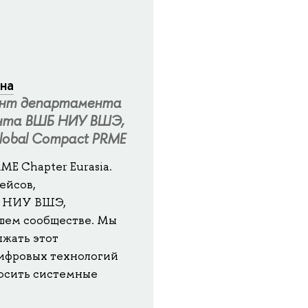
на
цент департамента
ента ВШБ НИУ ВШЭ,
lobal Compact PRME
ME Chapter Eurasia.
ейсов,
ШБ НИУ ВШЭ,
ашем сообществе. Мы
жать этот
цифровых технологий
носить системные