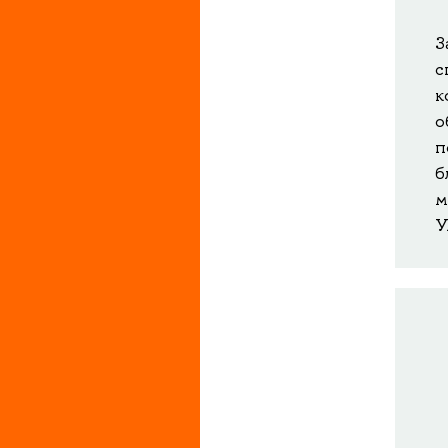
З
с
к
о
п
б
м
У