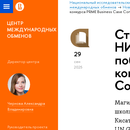
Национальный исследовательски
международных обменов
Нов
конкурса PRME Business Case Com
ЦЕНТР
Ст
МЕЖДУНАРОДНЫХ
ОБМЕНОВ
НИ
29
по
Директор центра:
сен
ко
2025
Co
Маги
Чернова Александра
Владимировна
школ
Киса
Руководитель проекта:
UN Gl