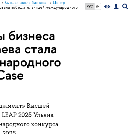
Высшая школа бизнеса
Центр
РУС
EN
 стала победительницей международного
ы бизнеса
ева стала
народного
Case
джмент» Высшей
LEAP 2025 Ульяна
народного конкурса
 2025.