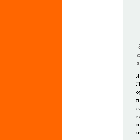
з
Я
П
о
п
г
в
и
и