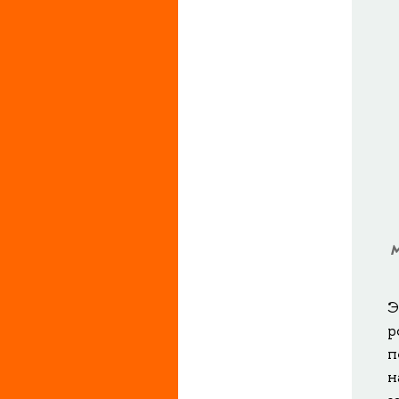
Э
р
п
н