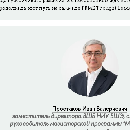
адач устойчивого развития. Я с нетерпением жду во
родолжить этот путь на саммите PRME Thought Leade
Простаков Иван Валериевич
заместитель директора ВШБ НИУ ВШЭ, а
руководитель магистерской программы "