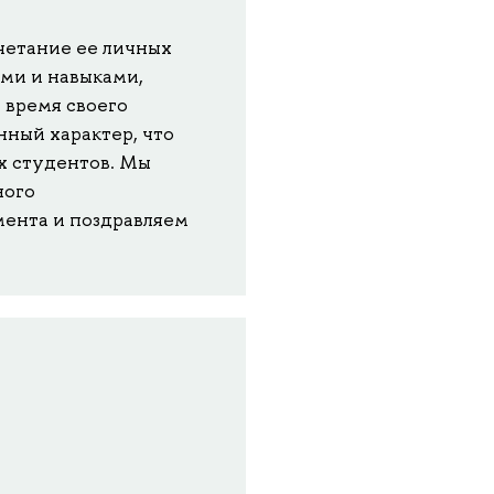
четание ее личных
ями и навыками,
 время своего
ный характер, что
х студентов. Мы
ного
ента и поздравляем