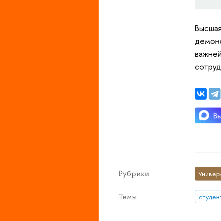
Высшая
демонс
важней
сотруд
Рубрики
Универ
Темы
студен