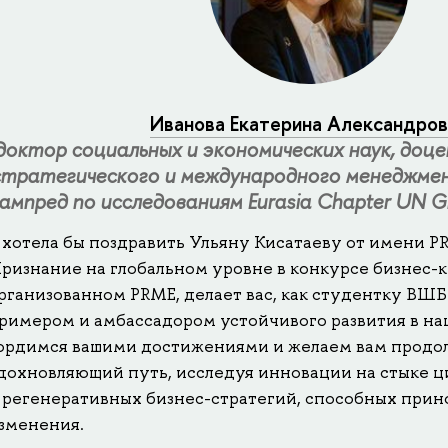
Иванова Екатерина Александров
доктор социальных и экономических наук, до
стратегического и международного менеджм
ампред по исследованиям Eurasia Chapter UN G
 хотела бы поздравить Ульяну Кисатаеву от имени PR
ризнание на глобальном уровне в конкурсе бизнес-к
рганизованном PRME, делает вас, как студентку В
римером и амбассадором устойчивого развития в н
ордимся вашими достижениями и желаем вам продол
дохновляющий путь, исследуя инновации на стыке 
 регенеративных бизнес-стратегий, способных при
зменения.