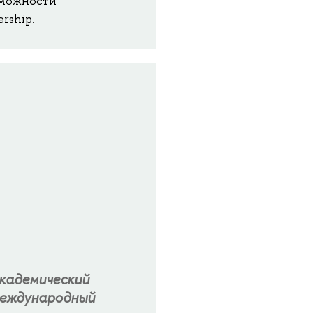
зможности
rship.
кадемический
Международный