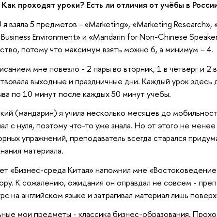
Как проходят уроки? Есть ли отличия от учёбы в Росси
U я взяла 5 предметов - «Marketing», «Marketing Research»,
 Business Environment» и «Mandarin for Non-Chinese Speake
ство, потому что максимум взять можно 6, а минимум – 4.
исанием мне повезло - 2 пары во вторник, 1 в четверг и 2 
твовала выходные и праздничные дни. Каждый урок здесь дл
ва по 10 минут после каждых 50 минут учебы.
кий (мандарин) я учила несколько месяцев до мобильност
ал с нуля, поэтому что-то уже знала. Но от этого не менее
орных упражнений, преподаватель всегда старался приду
нания материала.
т «Бизнес-среда Китая» напомнил мне «Востоковедение
ору. К сожалению, ожидания он оправдал не совсем - преп
урс на английском языке и затрагивал материал лишь повер
ные мои предметы - классика бизнес-образования. Прох