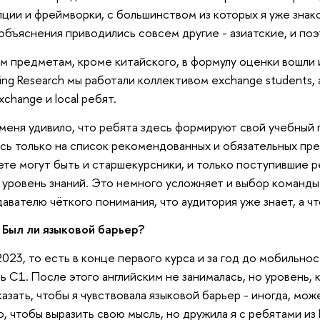
ции и фреймворки, с большинством из которых я уже знак
объяснения приводились совсем другие - азиатские, и поэ
м предметам, кроме китайского, в формулу оценки вошли 
ing Research мы работали коллективом exchange students, 
xchange и local ребят.
меня удивило, что ребята здесь формируют свой учебный 
сь только на список рекомендованных и обязательных пред
те могут быть и старшекурсники, и только поступившие реб
 уровень знаний. Это немного усложняет и выбор команды 
авателю чёткого понимания, что аудитория уже знает, а что
Был ли языковой барьер?
2023, то есть в конце первого курса и за год до мобильнос
ь С1. После этого английским не занималась, но уровень, к
казать, чтобы я чувствовала языковой барьер - иногда, мож
о, чтобы выразить свою мысль, но дружила я с ребятами из