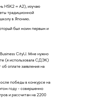
нь HSK2 = А2), изучаю
жеты традиционной
 школу в Японию.
 который был моим первым и
 Business CityU. Мне нужно
чте (я использовала СДЭК)
 об оплате заявления на
после победы в конкурсе на
этом году - совершенно
тров и рассчитан на 2200