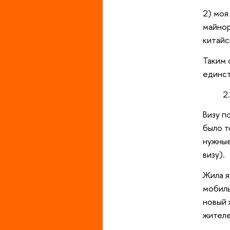
2) моя
майнор
китайс
Таким 
единс
Визу п
было т
нужные
визу).
Жила я
мобиль
новый 
жителе