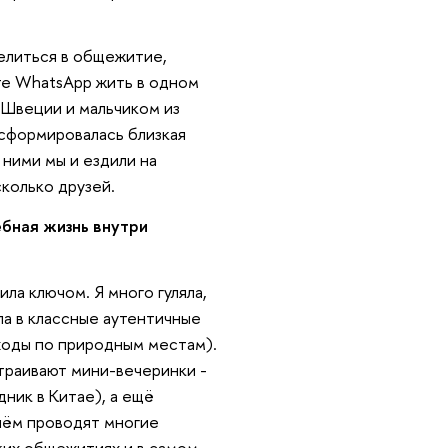
селиться в общежитие,
ате WhatsApp жить в одном
з Швеции и мальчиком из
е сформировалась близкая
 ними мы и ездили на
колько друзей.
ебная жизнь внутри
ила ключом. Я много гуляла,
ла в классные аутентичные
оходы по природным местам).
траивают мини-вечеринки -
дник в Китае), а ещё
ичём проводят многие
ских общежитиях и в самом