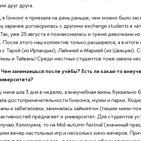
ли друг друга.
, в Гонконг я приехала на день раньше, чем можно было за
у заранее договорилась с другими exchange students в ч
 Так, уже 25 августа я познакомилась и тремя девочками и
. После этого наш коллектив только расширялся, а в итог
 с Тарой (из Ирландии), Лайнией и Марией (из Швеции). С
ины и Тайвань! Среди местных студентов тоже завела нес
Чем занимаешься после учёбы? Есть ли какая-то внеуч
ниверситета?
у меня шла 3 дня в неделю, а внеучебная жизнь буквально б
ла достопримечательности Гонконга, музеи и парки. Ходи
аны и забегаловки, занималась хайкингом (пешие мини-п
активностей предлагает и университет. Для студентов ус
случаю Хэллоуина, то на Mid-autumn festival (значимый праз
или вечер настольных игр и несколько кино-вечеров. Пр
иятия по несколько раз - в разные дни в обоих студенче