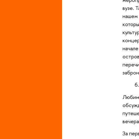
вузе. 
нашем 
которы
культу
концер
начале
остров
перечи
заброн
Любимо
обсужд
путеше
вечера
За пер