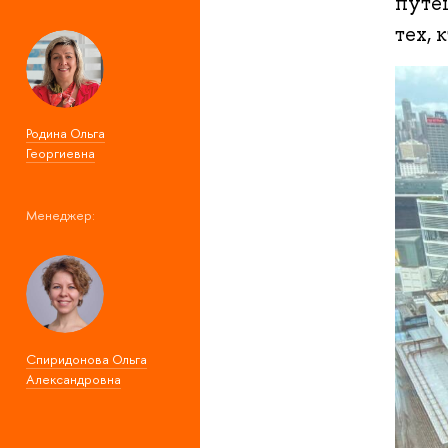
путе
тех, 
Родина Ольга
Георгиевна
Менеджер:
Спиридонова Ольга
Александровна