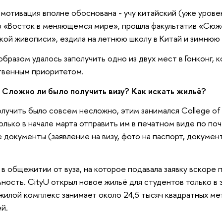
 мотивация вполне обоснована - учу китайский (уже урове
 «Восток в меняющемся мире», прошла факультатив «Сю
кой живописи», ездила на летнюю школу в Китай и зимнюю
образом удалось заполучить одно из двух мест в Гонконг,
твенным приоритетом.
Сложно ли было получить визу? Как искать жильё?
олучить было совсем несложно, этим занимался College of
олько в начале марта отправить им в печатном виде по по
 документы (заявление на визу, фото на паспорт, документ
 в общежитии от вуза, на которое подавала заявку вскоре 
ность. CityU открыл новое жильё для студентов только в 
жилой комплекс занимает около 24,5 тысяч квадратных ме
й.