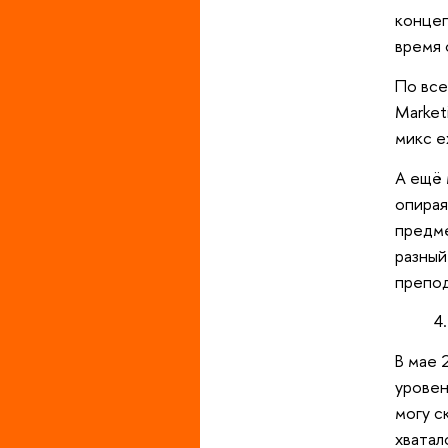
концеп
время 
По все
Market
микс e
А ещё 
опирая
предме
разный
препод
В мае 
уровен
могу с
хватал