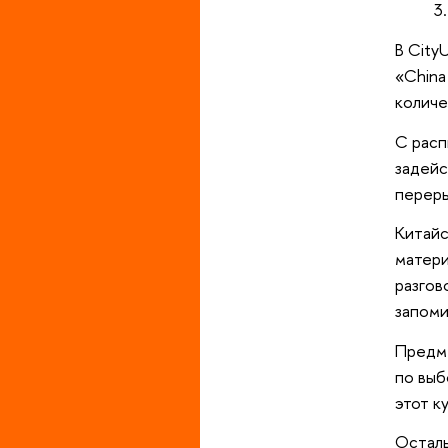
В City
«China
количе
С расп
задейс
переры
Китайс
матери
разгов
запоми
Предме
по выб
этот к
Осталь