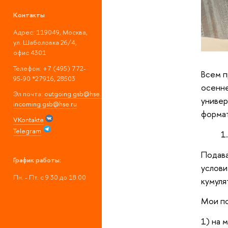
Контакты
Адрес: 119049, Москва,
ул. Шаболовка 26/4,
офис 4301
Телефон: +7 (495) 772-
Всем п
95-90 *27916, 28503
осенне
Эл.почта:
outgoing.gsb@hse.ru
;
универ
incoming.gsb@hse.ru
формат
VKontakte
Telegram
Подава
График работы:
услови
Пн. - Пт. с 9:30 до 18:00
кумуля
Мои по
1) на 