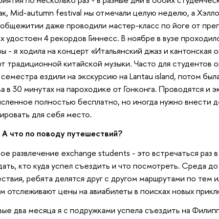
Так, Mid-autumn festival мы отмечали целую неделю, а Хэлло
общежитии даже проводили мастер-класс по йоге от преп
х удостоен 4 рекордов Гиннесс. В ноябре в вузе проходил
ры - я ходила на концерт «Итальянский джаз и кантонская 
т традиционной китайской музыки. Часто для студентов ор
 семестра ездили на экскурсию на Lantau island, потом был
а в 30 минутах на пароходике от Гонконга. Проводятся и э
сленное полностью бесплатно, но иногда нужно внести д
ировать для себя место.
А что по поводу путешествий?
е развлечение exchange students - это встречаться раз в
ать, кто куда успел съездить и что посмотреть. Среда д
ствия, ребята делятся друг с другом маршрутами по тем и
м отслеживают цены на авиабилеты в поисках новых прикл
вые два месяца я с подружками успела съездить на Филипп