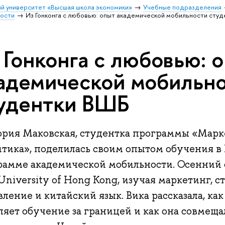
й университет «Высшая школа экономики»
Учебные подразделения
ости
Из Гонконга с любовью: опыт академической мобильности сту
 Гонконга с любовью: 
адемической мобильн
удентки ВШБ
ория Маковская, студентка программы «Марк
итика», поделилась своим опытом обучения в 
рамме академической мобильности. Осенний с
University of Hong Kong, изучая маркетинг, с
ление и китайский язык. Вика рассказала, как
яет обучение за границей и как она совмеща