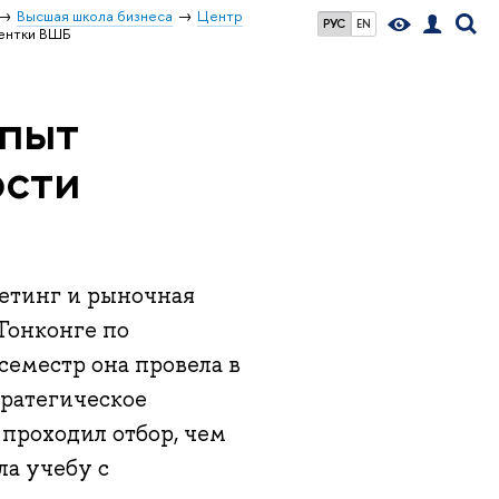
Высшая школа бизнеса
Центр
РУС
EN
дентки ВШБ
опыт
ости
етинг и рыночная
Гонконге по
еместр она провела в
тратегическое
 проходил отбор, чем
ла учебу с