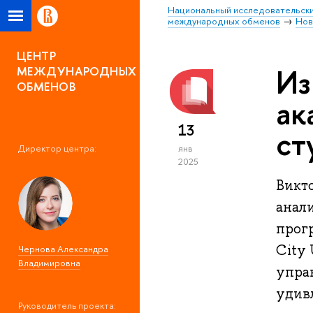
Национальный исследовательски
международных обменов
Нов
ЦЕНТР
Из
МЕЖДУНАРОДНЫХ
ОБМЕНОВ
ак
13
ст
Директор центра:
янв
2025
Викт
анал
прог
City 
Чернова Александра
Владимировна
управ
удивл
Руководитель проекта: