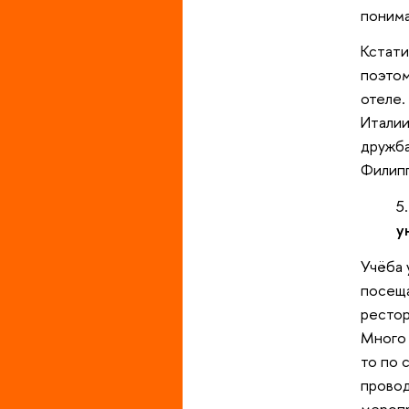
понима
Кстати
поэтом
отеле.
Италии
дружба
Филипп
у
Учёба 
посеща
рестор
Много 
то по 
провод
меропр