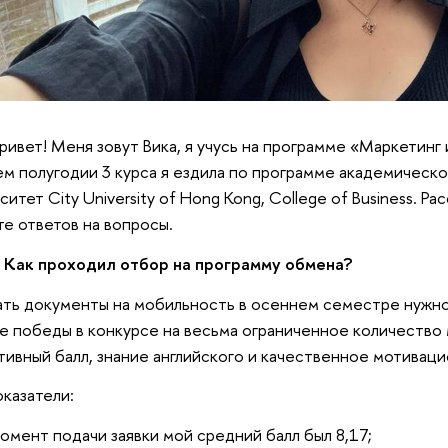
ривет! Меня зовут Вика, я учусь на программе «Маркетинг 
м полугодии 3 курса я ездила по программе академическо
ситет City University of Hong Kong, College of Business. Р
е ответов на вопросы.
Как проходил отбор на программу обмена?
ть документы на мобильность в осеннем семестре нужно 
е победы в конкурсе на весьма ограниченное количество 
тивный балл, знание английского и качественное мотивац
казатели:
момент подачи заявки мой средний балл был 8,17;