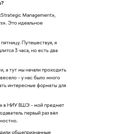
и?
 «Strategic Management»,
rs». Это идеальное
в пятницу. Путешествуя, я
ится 3 часа, но есть два
и, а тут мы начали проходить
 весело - у нас было много
мать интересные форматы для
» в НИУ ВШЭ - мой предмет
одаватель первый раз вёл
хностно.
одили общепризнанные