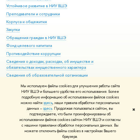
Устойчивое развитие в НИУ ВШЭ
Ол
Преподаватели и сотрудники
При
Корпуса и общежития
Вы
Закупки
При
Обращения граждан в НИУ ВШЭ
Ас
Фонд целевого капитала
До
Противодействие коррупции
Цен
Сведения о доходах, расходах, об имуществе и
Би
обязательствах имущественного характера
Об
Сведения об образовательной организации
Обр
Людям с ограниченными возможностями здоровья
Мы используем файлы cookies для улучшения работы сайта
Единая платежная страница
НИУ ВШЭ и большего удобства его использования. Более
подробную информацию об использовании файлов cookies
Работа в Вышке
можно найти
здесь
, наши правила обработки персональных
данных –
здесь
. Продолжая пользоваться сайтом, вы
✖
Редактору
подтверждаете, что были проинформированы об
© НИУ ВШЭ 1993–2026
Адреса и контакты
Условия использования
использовании файлов cookies сайтом НИУ ВШЭ и согласны
с нашими правилами обработки персональных данных. Вы
материалов
Политика конфиденциальности
Карта сайта
можете отключить файлы cookies в настройках Вашего
Шрифты HSE Sans и HSE Slab разработаны в
Школе дизайна НИУ ВШЭ
браузера.