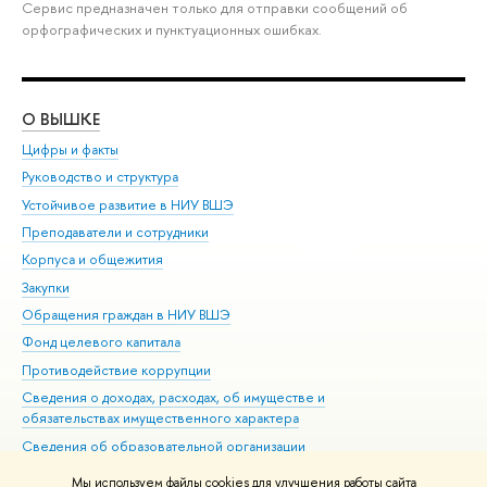
Сервис предназначен только для отправки сообщений об
орфографических и пунктуационных ошибках.
О ВЫШКЕ
ОБ
Цифры и факты
Ли
Руководство и структура
Дов
Устойчивое развитие в НИУ ВШЭ
Ол
Преподаватели и сотрудники
При
Корпуса и общежития
Вы
Закупки
При
Обращения граждан в НИУ ВШЭ
Ас
Фонд целевого капитала
До
Противодействие коррупции
Цен
Сведения о доходах, расходах, об имуществе и
Би
обязательствах имущественного характера
Об
Сведения об образовательной организации
Обр
Людям с ограниченными возможностями здоровья
Мы используем файлы cookies для улучшения работы сайта