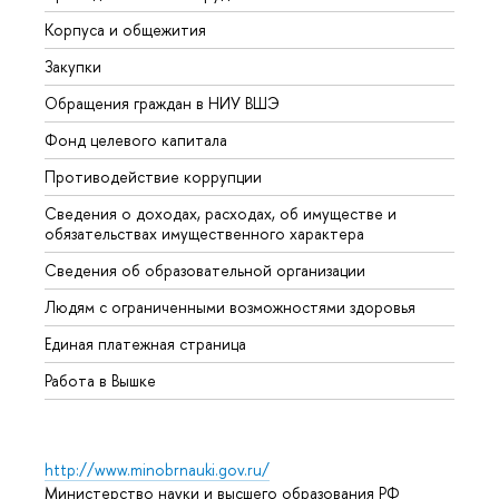
Корпуса и общежития
Вышк
Закупки
Прием
Обращения граждан в НИУ ВШЭ
Аспир
Фонд целевого капитала
Допол
Противодействие коррупции
Центр
Сведения о доходах, расходах, об имуществе и
Бизне
обязательствах имущественного характера
Образ
Сведения об образовательной организации
Обрат
Людям с ограниченными возможностями здоровья
Единая платежная страница
Работа в Вышке
http://www.minobrnauki.gov.ru/
Министерство науки и высшего образования РФ