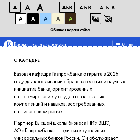
A
A
A
АБB
АБB
АБB
А
А
А
А
А
Базовая кафедра Газпромбанка
Обычная версия сайта
Высшая школа экономики
Меню
О КАФЕДРЕ
Базовая кафедра Газпромбанка открыта в 2026
году для координации образовательных и научных
инициатив банка, ориентированных
на формирование у студентов ключевых
компетенций и навыков, востребованных
на финансовом рынке.
Партнер Высшей школы бизнеса НИУ ВШЭ,
АО «Газпромбанк» — один из крупнейших
универсальных банков России. Он обслуживает