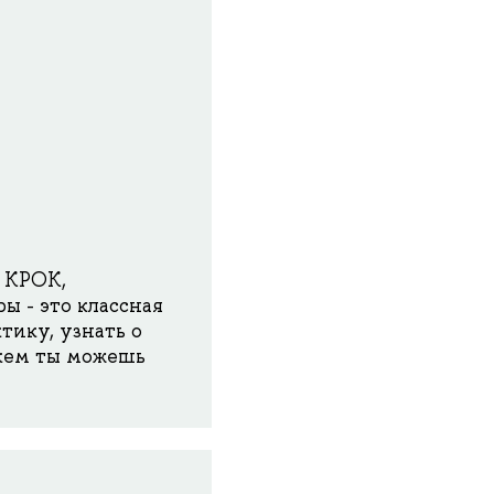
х KPOK,
ы - это классная
тику, узнать о
 кем ты можешь