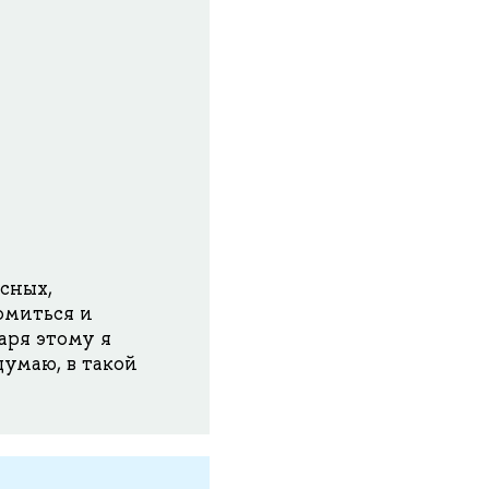
сных,
омиться и
аря этому я
умаю, в такой