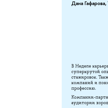
Дана Гафарова, 
В Неделе карьер
суперкрутой опы
стажировок. Так
компаний и поня
профессию.
Компании-партн
аудитории хоро