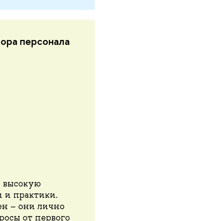
бора персонала
и высокую
 и практики.
ен – они лично
росы от первого