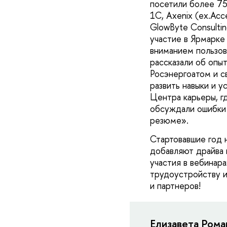
посетили более 75
1С, Axenix (ex.Ac
GlowByte Consulti
участие в Ярмарке
вниманием пользов
рассказали об опыт
Росэнергоатом и с
развить навыки и 
Центра карьеры, г
обсуждали ошибки 
резюме».
Стартовавшие год 
добавляют драйва 
участия в вебинар
трудоустройству и
и партнеров!
Елизавета Рома