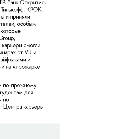
ЕР, банк Открытие,
, Тинькофф, КРОК,
ты и приняли
ателей, особым
 которые
Group,
 карьеры смогли
инарах от VK и
лайфхаками и
ни на «прожарке
ти по-прежнему
тудентам для
я по
от Центра карьеры