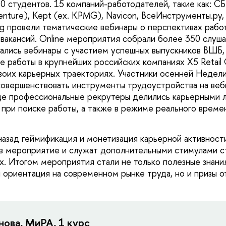
0 студентов. 15 компаний-работодателей, такие как: СБ
centure), Kept (ex. KPMG), Navicon, ВсеИнструменты.ру
ng провели тематические вебинары о перспективах рабо
 вакансий. Online мероприятия собрали более 350 слуш
ались вебинары с участием успешных выпускников ВШБ,
е работы в крупнейших российских компаниях Х5 Retail 
воих карьерных траекториях. Участники осенней Недели
усовершенствовать инструменты трудоустройства на веб
де профессиональные рекрутеры делились карьерными 
при поиске работы, а также в режиме реального време
назад геймификация и монетизация карьерной активнос
в мероприятие и служат дополнительными стимулами с
ах. Итогом мероприятия стали не только полезные знани
 ориентация на современном рынке труда, но и призы 
нова, МиРА, 1 курс