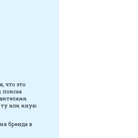
, что это
и поиска
авителями
в ту или иную
ия бренда в