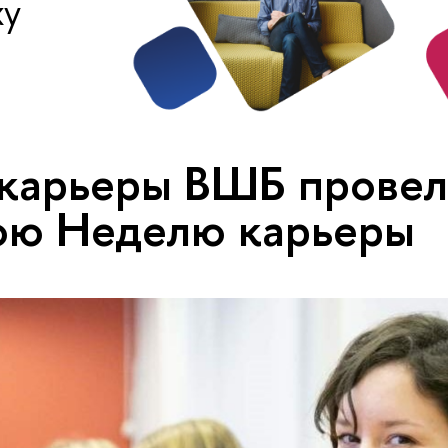
ху
карьеры ВШБ провел
юю Неделю карьеры