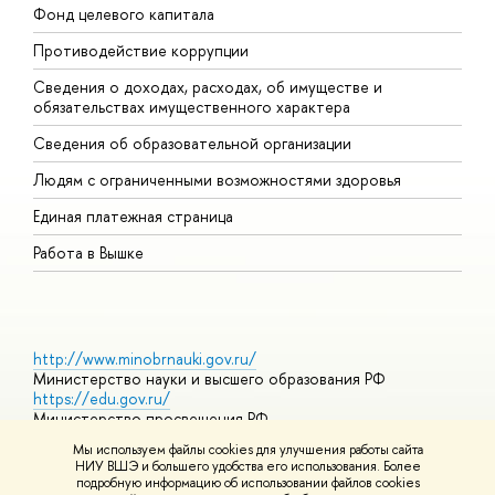
Фонд целевого капитала
Д
Противодействие коррупции
Ц
Сведения о доходах, расходах, об имуществе и
Б
обязательствах имущественного характера
О
Сведения об образовательной организации
О
Людям с ограниченными возможностями здоровья
Единая платежная страница
Работа в Вышке
http://www.minobrnauki.gov.ru/
Министерство науки и высшего образования РФ
https://edu.gov.ru/
Министерство просвещения РФ
https://elearning.hse.ru/mooc
Мы используем файлы cookies для улучшения работы сайта
Массовые открытые онлайн-курсы
НИУ ВШЭ и большего удобства его использования. Более
подробную информацию об использовании файлов cookies