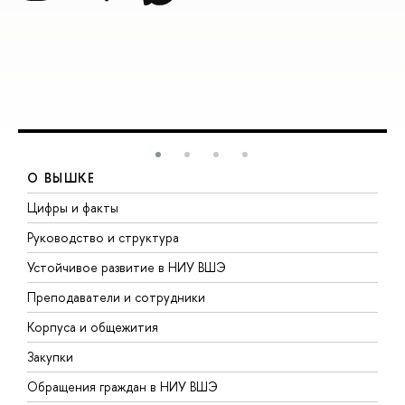
О ВЫШКЕ
Цифры и факты
Л
Руководство и структура
Д
Устойчивое развитие в НИУ ВШЭ
О
Преподаватели и сотрудники
П
Корпуса и общежития
В
Закупки
П
Обращения граждан в НИУ ВШЭ
А