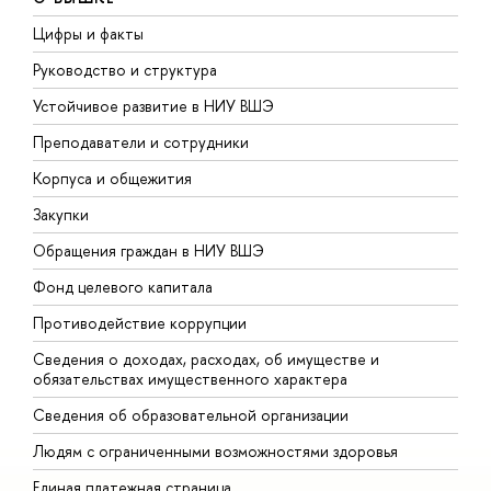
Цифры и факты
Л
Руководство и структура
Д
Устойчивое развитие в НИУ ВШЭ
О
Преподаватели и сотрудники
П
Корпуса и общежития
В
Закупки
П
Обращения граждан в НИУ ВШЭ
А
Фонд целевого капитала
Д
Противодействие коррупции
Ц
Сведения о доходах, расходах, об имуществе и
Б
обязательствах имущественного характера
О
Сведения об образовательной организации
О
Людям с ограниченными возможностями здоровья
Единая платежная страница