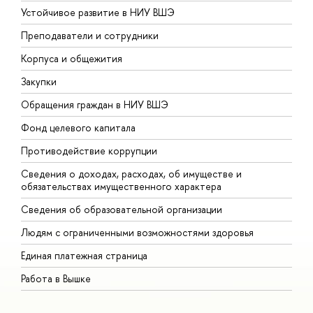
Устойчивое развитие в НИУ ВШЭ
О
Преподаватели и сотрудники
П
Корпуса и общежития
В
Закупки
П
Обращения граждан в НИУ ВШЭ
А
Фонд целевого капитала
Д
Противодействие коррупции
Ц
Сведения о доходах, расходах, об имуществе и
Б
обязательствах имущественного характера
О
Сведения об образовательной организации
О
Людям с ограниченными возможностями здоровья
Единая платежная страница
Работа в Вышке