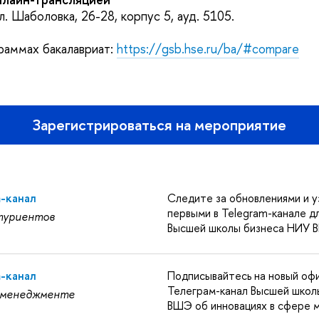
ул. Шаболовка, 26-28, корпус 5, ауд. 5105.
раммах бакалавриат:
https://gsb.hse.ru/ba/#compare
Зарегистрироваться на мероприятие
m-канал
Следите за обновлениями и у
первыми в Telegram-канале д
туриентов
Высшей школы бизнеса НИУ 
m-канал
Подписывайтесь на новый оф
Телеграм-канал Высшей школ
 менеджменте
ВШЭ об инновациях в сфере 