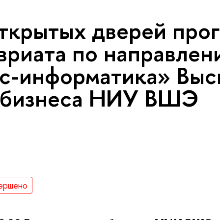
ткрытых дверей про
вриата по направлен
с-информатика» Вы
 бизнеса НИУ ВШЭ
ершено