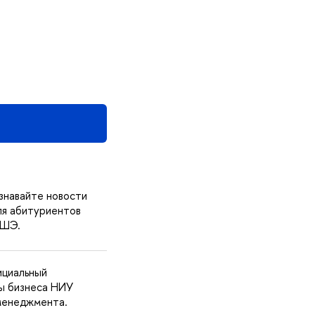
знавайте новости
ля абитуриентов
ВШЭ.
ициальный
ы бизнеса НИУ
менеджмента.