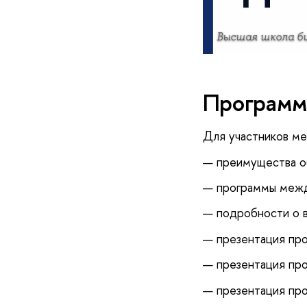
Высшая школа б
Программ
Для участников ме
— преимущества о
— программы межд
— подробности о в
— презентация про
— презентация про
— презентация про