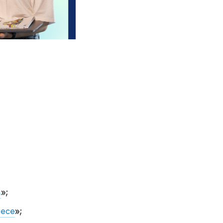
м
»;
несе
»;