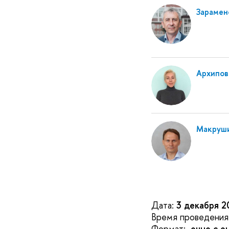
Зарамен
Архипов
Макруши
Дата:
3 декабря 2
Время проведения
Формат:
очно с о