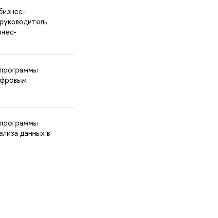
бизнес-
 руководитель
знес-
 программы
ифровым
 программы
ализа данных в