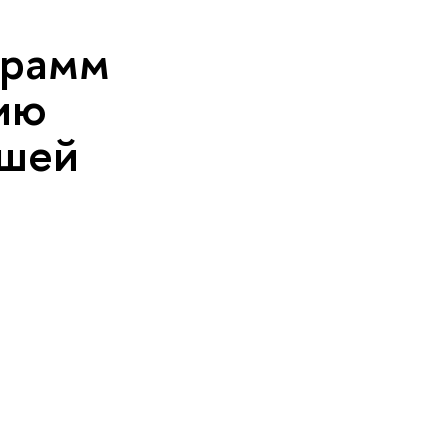
грамм
ию
сшей