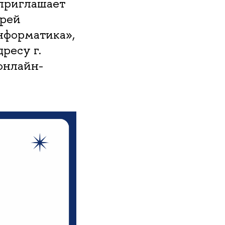
 приглашает
ерей
нформатика»,
ресу г.
 онлайн-