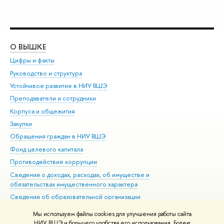
О ВЫШКЕ
ОБ
Цифры и факты
Ли
Руководство и структура
Дов
Устойчивое развитие в НИУ ВШЭ
Ол
Преподаватели и сотрудники
При
Корпуса и общежития
Вы
Закупки
При
Обращения граждан в НИУ ВШЭ
Ас
Фонд целевого капитала
До
Противодействие коррупции
Цен
Сведения о доходах, расходах, об имуществе и
Би
обязательствах имущественного характера
Об
Сведения об образовательной организации
Обр
Людям с ограниченными возможностями здоровья
Мы используем файлы cookies для улучшения работы сайта
Единая платежная страница
НИУ ВШЭ и большего удобства его использования. Более