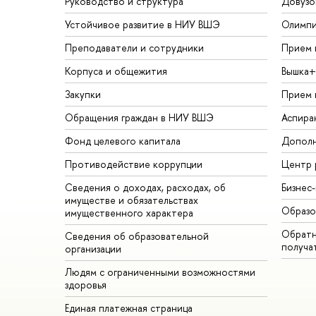
Руководство и структура
Довузо
Устойчивое развитие в НИУ ВШЭ
Олимп
Преподаватели и сотрудники
Прием 
Корпуса и общежития
ышка+
Закупки
Прием 
Обращения граждан в НИУ ВШЭ
Аспира
Фонд целевого капитала
Дополн
Противодействие коррупции
Центр 
Сведения о доходах, расходах, о
Бизнес
имуществе и обязательствах
Образо
имущественного характера
Обратн
Сведения об образовательной
получа
организации
Людям с ограниченными возможностями
здоровья
Единая платежная страница