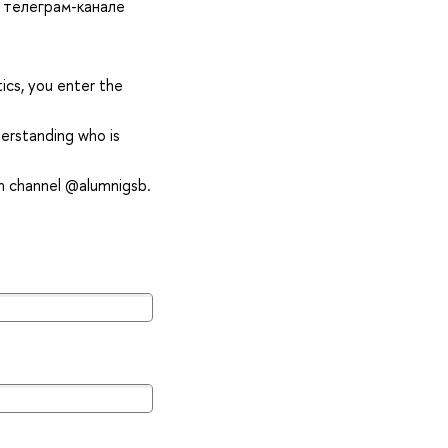
в телеграм-канале
ics, you enter the
erstanding who is
am channel @alumnigsb.