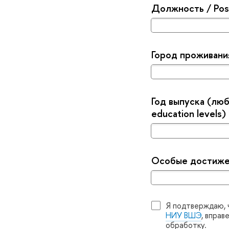
Должность / Pos
Город проживания
Год выпуска (люб
education levels)
Особые достижен
Я подтверждаю, 
НИУ ВШЭ
, вправ
обработку.