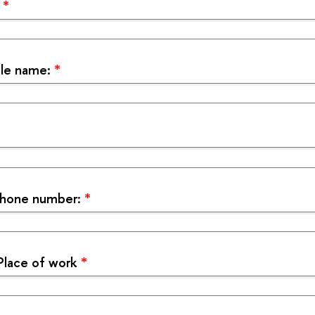
:
*
dle name:
*
phone number:
*
Place of work
*