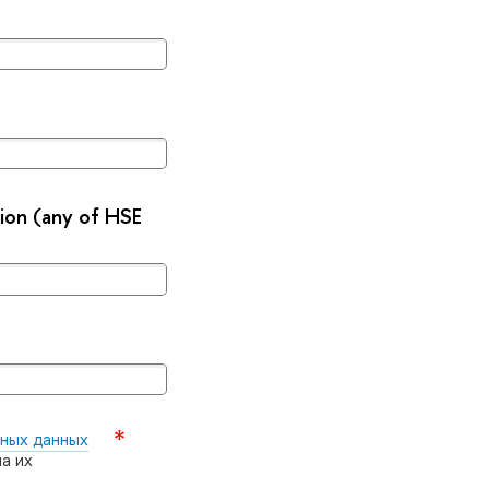
ion (any of HSE
ных данных
а их