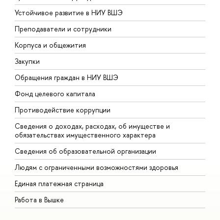
Устойчивое развитие в НИУ ВШЭ
О
Преподаватели и сотрудники
П
Корпуса и общежития
В
Закупки
П
Обращения граждан в НИУ ВШЭ
А
Фонд целевого капитала
Д
Противодействие коррупции
Ц
Сведения о доходах, расходах, об имуществе и
Б
обязательствах имущественного характера
О
Сведения об образовательной организации
О
Людям с ограниченными возможностями здоровья
Единая платежная страница
Работа в Вышке