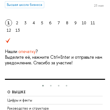
Высшая школа бизнеса
23 мая
1
2
3
4
5
6
7
8
9
10
11
12
13
Нашли
опечатку
?
Выделите её, нажмите Ctrl+Enter и отправьте нам
уведомление. Спасибо за участие!
О ВЫШКЕ
Цифры и факты
Л
Руководство и структура
Д