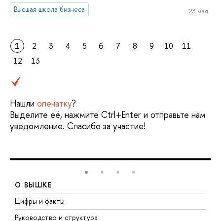
Высшая школа бизнеса
23 мая
1
2
3
4
5
6
7
8
9
10
11
12
13
Нашли
опечатку
?
Выделите её, нажмите Ctrl+Enter и отправьте нам
уведомление. Спасибо за участие!
О ВЫШКЕ
Цифры и факты
Л
Руководство и структура
Д