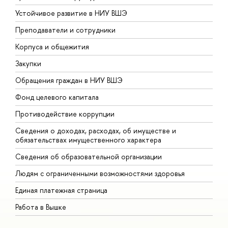
Устойчивое развитие в НИУ ВШЭ
О
Преподаватели и сотрудники
П
Корпуса и общежития
В
Закупки
П
Обращения граждан в НИУ ВШЭ
А
Фонд целевого капитала
Д
Противодействие коррупции
Ц
Сведения о доходах, расходах, об имуществе и
Б
обязательствах имущественного характера
О
Сведения об образовательной организации
О
Людям с ограниченными возможностями здоровья
Единая платежная страница
Работа в Вышке