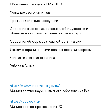
Обращения граждан в НИУ ВШЭ
Аспир
Фонд целевого капитала
Допол
Противодействие коррупции
Центр
Сведения о доходах, расходах, об имуществе и
Бизне
обязательствах имущественного характера
Образ
Сведения об образовательной организации
Обрат
Людям с ограниченными возможностями здоровья
Единая платежная страница
Работа в Вышке
http://www.minobrnauki.gov.ru/
Министерство науки и высшего образования РФ
https://edu.gov.ru/
Министерство просвещения РФ