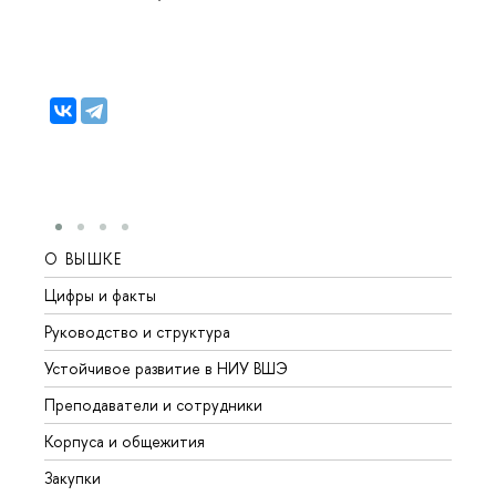
О ВЫШКЕ
ОБР
Цифры и факты
Лице
Руководство и структура
Довуз
Устойчивое развитие в НИУ ВШЭ
Олим
Преподаватели и сотрудники
Прием
Корпуса и общежития
Вышк
Закупки
Прием