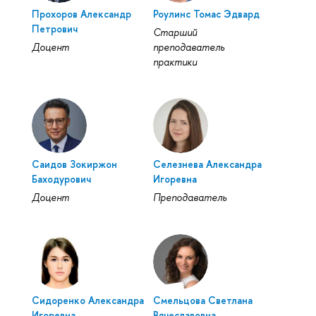
Прохоров Александр
Роулинс Томас Эдвард
Петрович
Старший
Доцент
преподаватель
практики
Саидов Зокиржон
Селезнева Александра
Баходурович
Игоревна
Доцент
Преподаватель
Сидоренко Александра
Смельцова Светлана
Игоревна
Вячеславовна