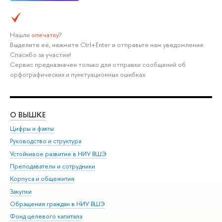
Нашли
опечатку
?
Выделите её, нажмите Ctrl+Enter и отправьте нам уведомление.
Спасибо за участие!
Сервис предназначен только для отправки сообщений об
орфографических и пунктуационных ошибках.
О ВЫШКЕ
ОБ
Цифры и факты
Ли
Руководство и структура
Дов
Устойчивое развитие в НИУ ВШЭ
Ол
Преподаватели и сотрудники
При
Корпуса и общежития
Вы
Закупки
При
Обращения граждан в НИУ ВШЭ
Ас
Фонд целевого капитала
До