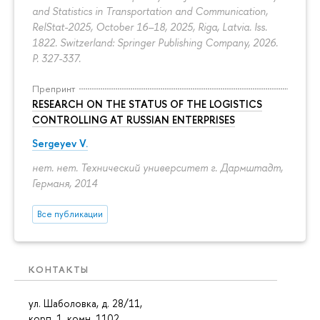
and Statistics in Transportation and Communication,
RelStat-2025, October 16–18, 2025, Riga, Latvia. Iss.
1822. Switzerland: Springer Publishing Company, 2026.
P. 327-337.
Препринт
RESEARCH ON THE STATUS OF THE LOGISTICS
CONTROLLING AT RUSSIAN ENTERPRISES
Sergeyev V.
нет. нет. Технический университет г. Дармштадт,
Германя, 2014
Все публикации
КОНТАКТЫ
ул. Шаболовка, д. 28/11,
корп. 1, комн. 1102.