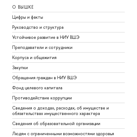
О ВЫШКЕ
ОБР
Цифры и факты
Лице
Руководство и структура
Довуз
Устойчивое развитие в НИУ ВШЭ
Олим
Преподаватели и сотрудники
Прием
Корпуса и общежития
Вышк
Закупки
Прием
Обращения граждан в НИУ ВШЭ
Аспир
Фонд целевого капитала
Допол
Противодействие коррупции
Центр
Сведения о доходах, расходах, об имуществе и
Бизне
обязательствах имущественного характера
Образ
Сведения об образовательной организации
Обрат
Людям с ограниченными возможностями здоровья