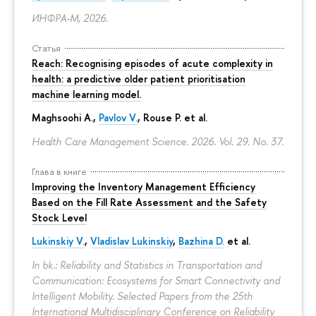
ИНФРА-М, 2026.
Статья
Reach: Recognising episodes of acute complexity in
health: a predictive older patient prioritisation
machine learning model.
Maghsoohi A.,
Pavlov V.
, Rouse P. et al.
Health Care Management Science. 2026. Vol. 29. No. 37.
Глава в книге
Improving the Inventory Management Efficiency
Based on the Fill Rate Assessment and the Safety
Stock Level
Lukinskiy V.
,
Vladislav Lukinskiy
,
Bazhina D.
et al.
In bk.: Reliability and Statistics in Transportation and
Communication: Ecosystems for Smart Connectivity and
Intelligent Mobility. Selected Papers from the 25th
International Multidisciplinary Conference on Reliability