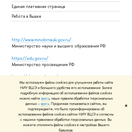
Единая платежная страница
Работа в Вышке
http://www.minobrnauki.gov.ru/
Министерство науки и высшего образования РФ
https://edu.gov.ru/
Министерство просвещения РФ
https://elearning.hse.ru/mooc
Массовые открытые онлайн-курсы
Мы используем файлы cookies для улучшения работы сайта
НИУ ВШЭ и большего удобства его использования. Более
подробную информацию об использовании файлов cookies
можно найти
здесь
, наши правила обработки персональных
данных –
здесь
. Продолжая пользоваться сайтом, вы
© НИУ ВШЭ 1993–2026
Адреса и контакты
Условия
✖
подтверждаете, что были проинформированы об
использования материалов
Политика конфиденциальности
использовании файлов cookies сайтом НИУ ВШЭ и согласны
Карта сайта
с нашими правилами обработки персональных данных. Вы
можете отключить файлы cookies в настройках Вашего
Редактору
браузера.