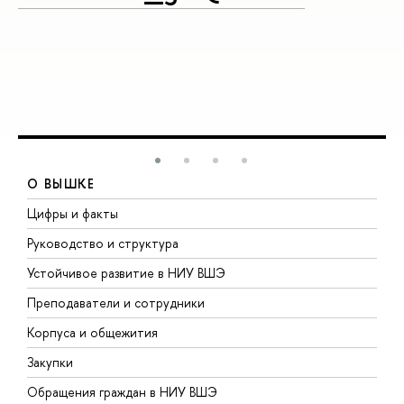
О ВЫШКЕ
Цифры и факты
Л
Руководство и структура
Д
Устойчивое развитие в НИУ ВШЭ
О
Преподаватели и сотрудники
П
Корпуса и общежития
В
Закупки
П
Обращения граждан в НИУ ВШЭ
А