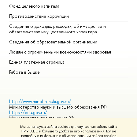
Фонд целевого капитала
Д
Противодействие коррупции
Ц
Сведения о доходах, расходах, об имуществе и
Б
обязательствах имущественного характера
О
Сведения об образовательной организации
О
Людям с ограниченными возможностями здоровья
Единая платежная страница
Работа в Вышке
http://www.minobrnauki.gov.ru/
Министерство науки и высшего образования РФ
https://edu.gov.ru/
Министерство просвещения РФ
https://elearning.hse.ru/mooc
Мы используем файлы cookies для улучшения работы сайта
Массовые открытые онлайн-курсы
НИУ ВШЭ и большего удобства его использования. Более
подробную информацию об использовании файлов cookies