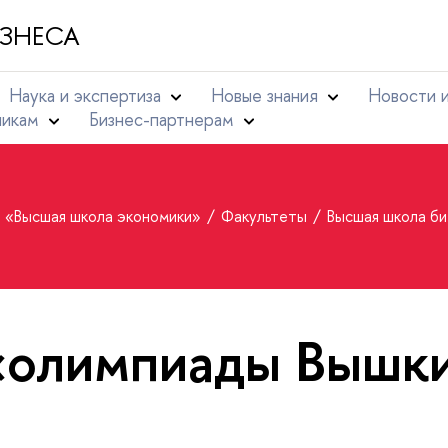
ЗНЕСА
Наука и экспертиза
Новые знания
Новости 
никам
Бизнес-партнерам
т «Высшая школа экономики»
Факультеты
Высшая школа б
«олимпиады Вышк