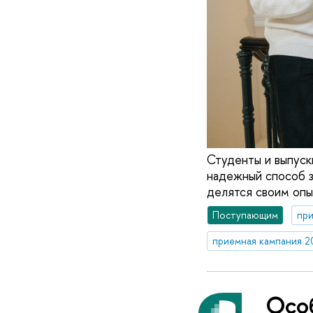
Студенты и выпускн
надежный способ з
делятся своим опы
Поступающим
при
приемная кампания 2
Осо