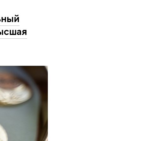
ьный
ысшая