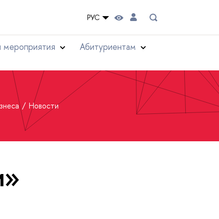
РУС
и мероприятия
Абитуриентам
изнеса
Новости
и»