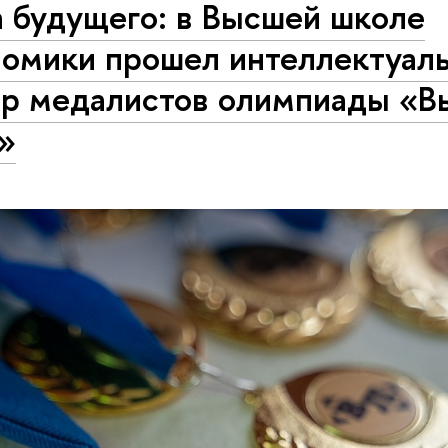
а будущего: в Высшей школе
номики прошел интеллектуал
ер медалистов олимпиады «В
»