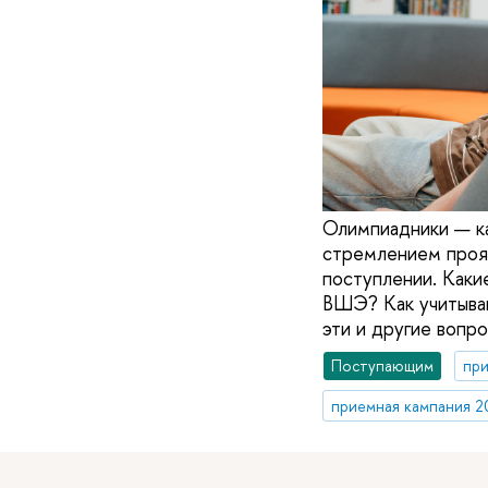
Олимпиадники — ка
стремлением прояв
поступлении. Каки
ВШЭ? Как учитываю
эти и другие вопр
Поступающим
при
приемная кампания 2