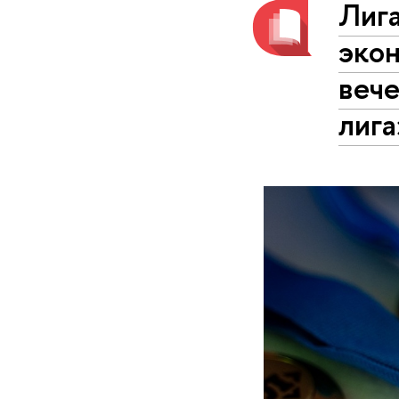
Лиг
эко
веч
лига