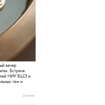
ый вечер
ига». Встреча
телей НИУ ВШЭ и
льных тем и
10 июня