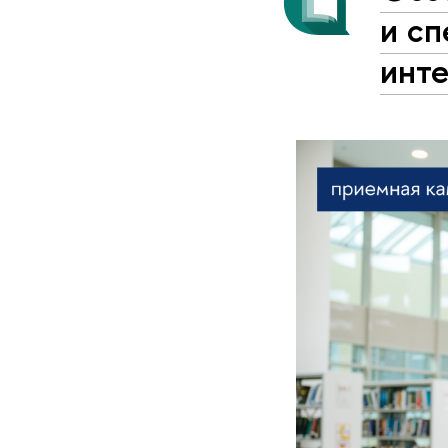
и сп
инте