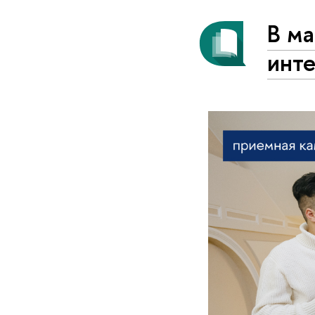
В м
инте