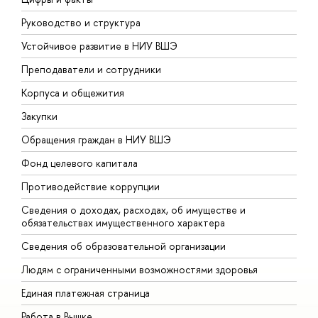
Руководство и структура
Д
Устойчивое развитие в НИУ ВШЭ
О
Преподаватели и сотрудники
П
Корпуса и общежития
В
Закупки
П
Обращения граждан в НИУ ВШЭ
А
Фонд целевого капитала
Д
Противодействие коррупции
Ц
Сведения о доходах, расходах, об имуществе и
Б
обязательствах имущественного характера
О
Сведения об образовательной организации
О
Людям с ограниченными возможностями здоровья
Единая платежная страница
Работа в Вышке