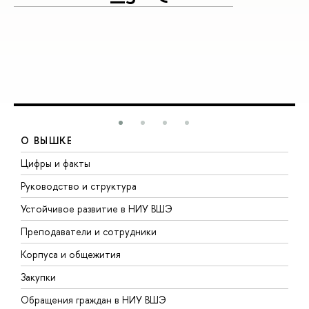
О ВЫШКЕ
Цифры и факты
Л
Руководство и структура
Д
Устойчивое развитие в НИУ ВШЭ
О
Преподаватели и сотрудники
П
Корпуса и общежития
В
Закупки
П
Обращения граждан в НИУ ВШЭ
А