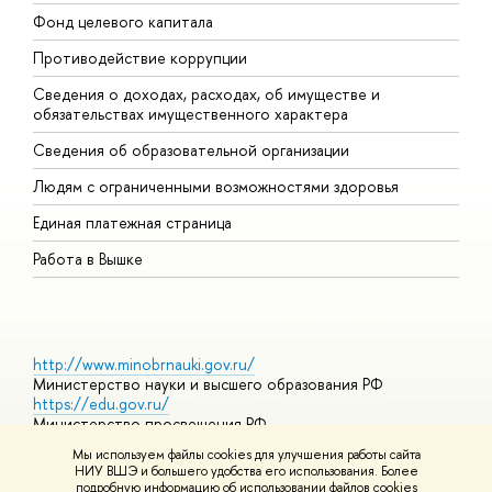
Фонд целевого капитала
Д
Противодействие коррупции
Ц
Сведения о доходах, расходах, об имуществе и
Б
обязательствах имущественного характера
О
Сведения об образовательной организации
О
Людям с ограниченными возможностями здоровья
Единая платежная страница
Работа в Вышке
http://www.minobrnauki.gov.ru/
Министерство науки и высшего образования РФ
https://edu.gov.ru/
Министерство просвещения РФ
https://elearning.hse.ru/mooc
Мы используем файлы cookies для улучшения работы сайта
Массовые открытые онлайн-курсы
НИУ ВШЭ и большего удобства его использования. Более
подробную информацию об использовании файлов cookies