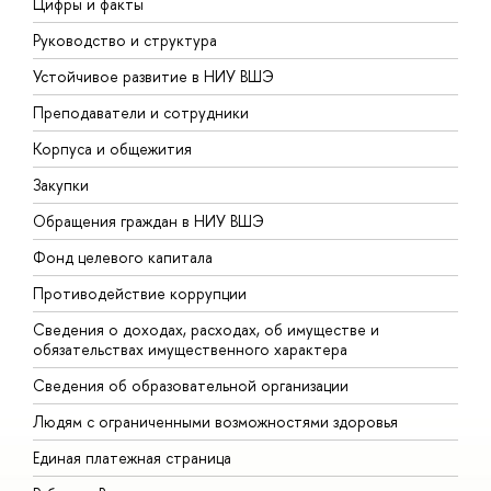
Цифры и факты
Л
Руководство и структура
Д
Устойчивое развитие в НИУ ВШЭ
О
Преподаватели и сотрудники
П
Корпуса и общежития
В
Закупки
П
Обращения граждан в НИУ ВШЭ
А
Фонд целевого капитала
Д
Противодействие коррупции
Ц
Сведения о доходах, расходах, об имуществе и
Б
обязательствах имущественного характера
О
Сведения об образовательной организации
О
Людям с ограниченными возможностями здоровья
Единая платежная страница