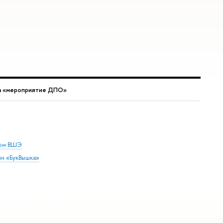
а «мероприятие ДПО»
дом ВШЭ
ин «БукВышка»