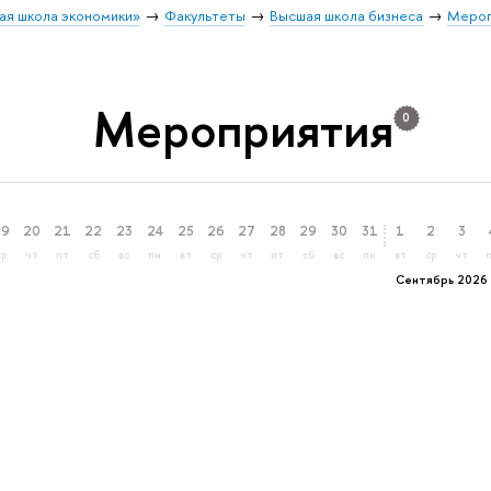
ая школа экономики»
Факультеты
Высшая школа бизнеса
Мероп
Мероприятия
0
19
20
21
22
23
24
25
26
27
28
29
30
31
1
2
3
ср
чт
пт
сб
вс
пн
вт
ср
чт
пт
сб
вс
пн
вт
ср
чт
Сентябрь 2026