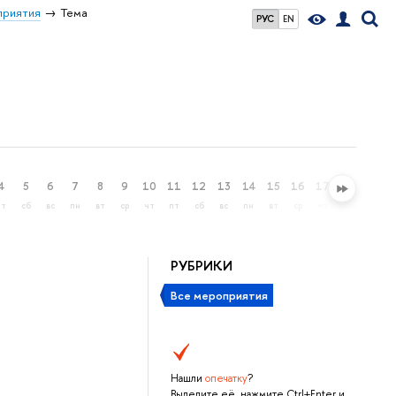
риятия
Тема
РУС
EN
4
5
6
7
8
9
10
11
12
13
14
15
16
17
18
19
пт
сб
вс
пн
вт
ср
чт
пт
сб
вс
пн
вт
ср
чт
пт
сб
РУБРИКИ
Все мероприятия
Нашли
опечатку
?
Выделите её, нажмите Ctrl+Enter и