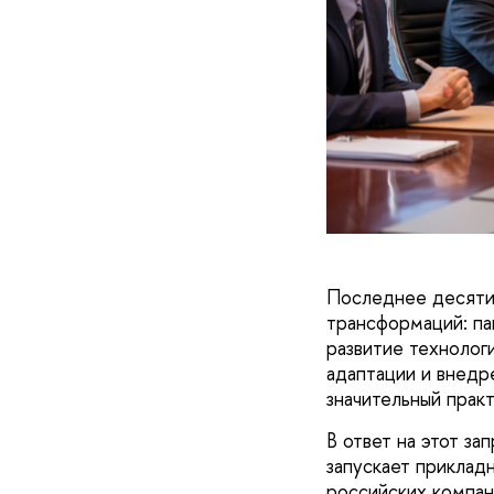
Последнее десяти
трансформаций: па
развитие технолог
адаптации и внедр
значительный прак
В ответ на этот з
запускает приклад
российских компан