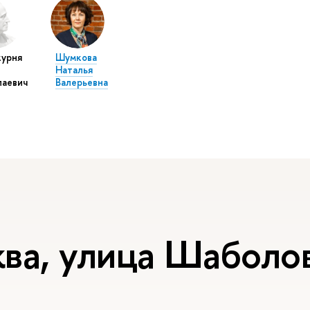
курня
Шумкова
Наталья
лаевич
Валерьевна
ва, улица Шаболов