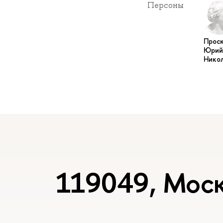
Персоны
Прос
Юрий
Нико
119049, Моск