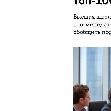
топ-10
Высшая школ
топ-менедже
обобщить по