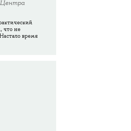
и Центра
рактический
, что не
 Настало время