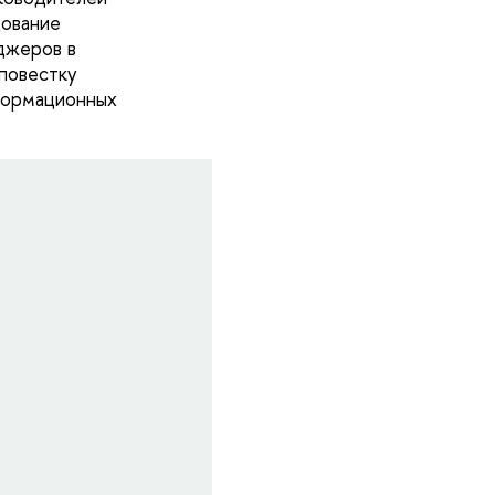
дование
джеров в
повестку
формационных