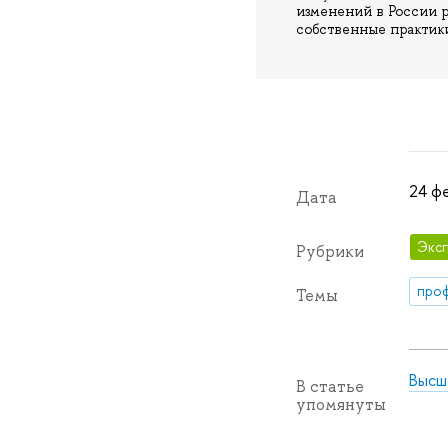
изменений в России р
собственные практики
24 ф
Дата
Эксп
Рубрики
про
Темы
Высш
В статье
упомянуты