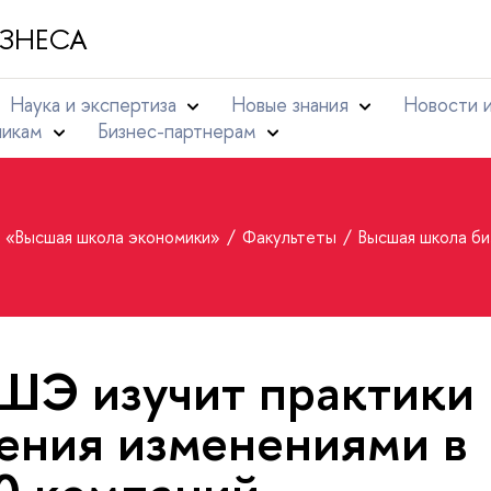
ЗНЕСА
Наука и экспертиза
Новые знания
Новости 
никам
Бизнес-партнерам
т «Высшая школа экономики»
Факультеты
Высшая школа б
ШЭ изучит практики
ения изменениями в