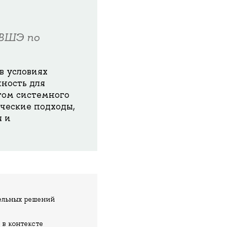
 ВШЭ по
в условиях
ность для
том системного
нческие подходы,
я и
тельных решений
 в контексте