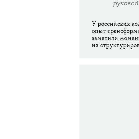
руковод
У российских к
опыт трансформа
заметили момент
их структурирова