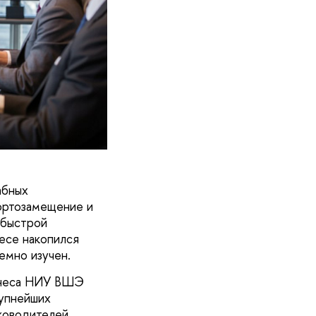
абных
ортозамещение и
 быстрой
есе накопился
емно изучен.
изнеса НИУ ВШЭ
рупнейших
уководителей