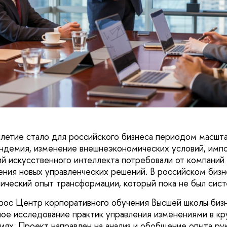
летие стало для российского бизнеса периодом масшт
ндемия, изменение внешнеэкономических условий, имп
ий искусственного интеллекта потребовали от компаний
ения новых управленческих решений. В российском бизн
тический опыт трансформации, который пока не был сист
апрос Центр корпоративного обучения Высшей школы б
ное исследование практик управления изменениями в к
иях. Проект направлен на анализ и обобщение опыта р