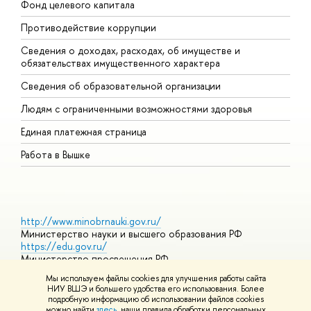
Фонд целевого капитала
Д
Противодействие коррупции
Ц
Сведения о доходах, расходах, об имуществе и
Б
обязательствах имущественного характера
О
Сведения об образовательной организации
О
Людям с ограниченными возможностями здоровья
Единая платежная страница
Работа в Вышке
http://www.minobrnauki.gov.ru/
Министерство науки и высшего образования РФ
https://edu.gov.ru/
Министерство просвещения РФ
https://elearning.hse.ru/mooc
Мы используем файлы cookies для улучшения работы сайта
Массовые открытые онлайн-курсы
НИУ ВШЭ и большего удобства его использования. Более
подробную информацию об использовании файлов cookies
можно найти
здесь
, наши правила обработки персональных