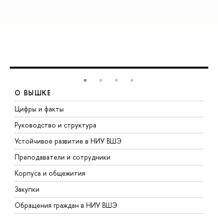
О ВЫШКЕ
Цифры и факты
Л
Руководство и структура
Д
Устойчивое развитие в НИУ ВШЭ
О
Преподаватели и сотрудники
П
Корпуса и общежития
В
Закупки
П
Обращения граждан в НИУ ВШЭ
А