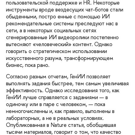
пользовательской поддержке и HR. Некоторые
инструменты вроде везде­сущих чат-ботов стали
обыденными, постро­ енные с помощью ИИ
рекомендательные системы преследуют нас в
сети, а в некоторых социальных сетях
сгенерированные ИИ ви­деоролики постепенно
вытесняют «человече­ский» контент. Однако
говорить о стратегиче­ском использовании
искусственного разума, трансформирующем
бизнес, пока рано.
Согласно разным отчетам, ГенИИ по­зволяет
выполнять задания быстрее, тем самым увеличивая
эффективность. Однако исследования того, как
ГенИИ лучше справ­ляется с заданиями — в
одиночку или в паре с человеком, — пока
немногочисленны и, как правило, выполнены в
лабораторных, а не в реальных условиях.
Опубликованная в Nature статья, обобщившая
тысячи матери­алов, говорит о том, что качество