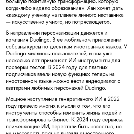
боль­шую позитивную трансформацию, которую
когда‑либо видело образование». Хан хочет дать
«каждому ученику на планете личного наставника
— искусственно умного, но по­трясающего».
В направлении персонализации дви­жется и
компания Duolingo. В ее мобиль­ном приложении
собраны курсы по де­сяткам иностранных языков. У
Duolingo миллионы пользователей, и она уже
несколько лет применяет ИИ-инструменты для
проверки тестов. В 2024 году для плат­ных
подписчиков ввели новую функцию: теперь на
иностранном языке можно вести видеодиалог с
аватарами любимых персо­нажей Duolingo.
Мощное наступление генеративного ИИ в 2022
году привело многих к мысли о том, что его
инструменты способны изменить жизнь людей и
трансформировать бизнес. К 2024 году сервисы,
применяющие ИИ, пере­стали быть новостью, но
их массовость пока не вызвала качественного