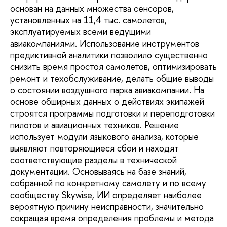
основан на данных множества сенсоров,
установленных на 11,4 тыс. самолетов,
эксплуатируемых всеми ведущими
авиакомпаниями. Использование инструментов
предиктивной аналитики по­зволило существенно
снизить время простоя самолетов, оптимизировать
ремонт и техоб­служивание, делать общие выводы
о со­стоянии воздушного парка авиакомпании. На
основе обширных данных о действиях экипажей
строятся программы подготовки и переподготовки
пилотов и авиацион­ных техников. Решение
использует модули языкового анализа, которые
выявляют повторяющиеся сбои и находят
соответству­ющие разделы в технической
документации. Основываясь на базе знаний,
собранной по конкретному самолету и по всему
сообще­ству Skywise, ИИ определяет наиболее
веро­ятную причину неисправности, значительно
сокращая время определения проблемы и метода