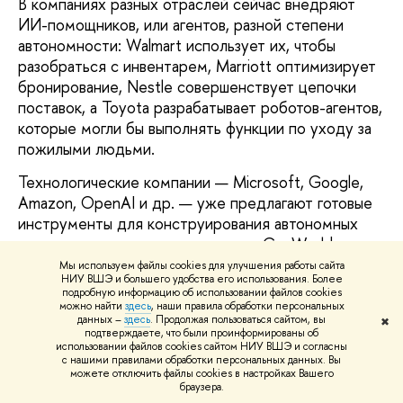
В компаниях разных отраслей сейчас вне­дряют
ИИ-помощников, или агентов, разной степени
автономности: Walmart исполь­зует их, чтобы
разобраться с инвентарем, Marriott оптимизирует
бронирование, Nestle совершенствует цепочки
поставок, а Toyota разрабатывает роботов-агентов,
которые могли бы выполнять функции по уходу за
пожилыми людьми.
Технологические компании — Microsoft, Google,
Amazon, OpenAI и др. — уже предла­гают готовые
инструменты для конструиро­вания автономных
агентов, часто с откры­тым кодом. GenWorlds
создала платформу, на которой ИИ-агенты могут
Мы используем файлы cookies для улучшения работы сайта
НИУ ВШЭ и большего удобства его использования. Более
взаимодей­ствовать друг с другом, чтобы
подробную информацию об использовании файлов cookies
выполнять комплексные задания. При этом участие
можно найти
здесь
, наши правила обработки персональных
данных –
здесь
. Продолжая пользоваться сайтом, вы
✖
человека в дизайне, обучении и уточнении
подтверждаете, что были проинформированы об
действий искусственного разума остается
использовании файлов cookies сайтом НИУ ВШЭ и согласны
с нашими правилами обработки персональных данных. Вы
критически важным. «В наступающий век
можете отключить файлы cookies в настройках Вашего
автономных агентов это будет одним из ключей к
браузера.