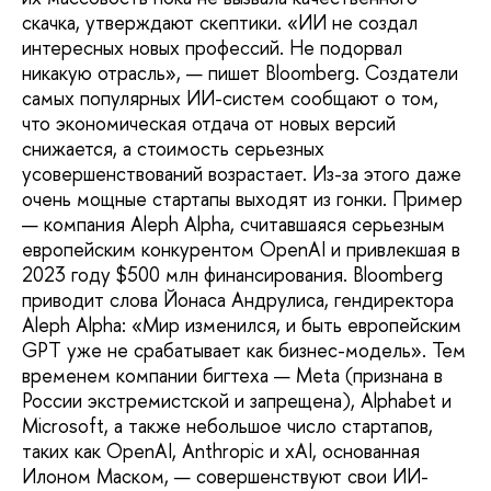
скачка, утверждают скептики. «ИИ не создал
интересных новых профессий. Не подорвал
никакую отрасль», — пишет Bloomberg. Создатели
самых популяр­ных ИИ-систем сообщают о том,
что эконо­мическая отдача от новых версий
снижается, а стоимость серьезных
усовершенствований возрастает. Из-за этого даже
очень мощные стартапы выходят из гонки. Пример
— ком­пания Aleph Alpha, считавшаяся серьезным
европейским конкурентом OpenAI и привлек­шая в
2023 году $500 млн финансирования. Bloomberg
приводит слова Йонаса Андрулиса, гендиректора
Aleph Alpha: «Мир изменился, и быть европейским
GPT уже не срабатывает как бизнес-модель». Тем
временем компании бигтеха — Meta (признана в
России экстре­мистской и запрещена), Alphabet и
Microsoft, а также небольшое число стартапов,
таких как OpenAI, Anthropic и xAI, основанная
Илоном Маском, — совершенствуют свои ИИ-