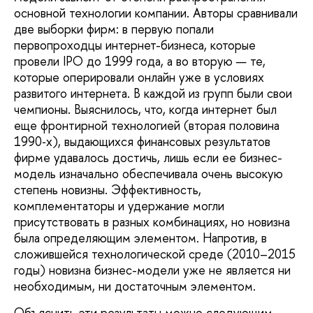
основной техно­логии компании. Авторы сравнивали
две выборки фирм: в первую попали
первопроходцы интернет-бизнеса, которые
провели IPO до 1999 года, а во вторую — те,
которые опериро­вали онлайн уже в условиях
развитого интернета. В каждой из групп были свои
чемпионы. Выяснилось, что, когда интернет был
еще фронтир­ной технологией (вторая половина
1990‑х), выдающихся финансовых результатов
фирме удавалось достичь, лишь если ее бизнес-
модель изна­чально обеспечивала очень высокую
степень новизны. Эффективность,
комплементаторы и удержание могли
присутствовать в разных комбинаци­ях, но новизна
была определяющим элементом. Напротив, в
сложившейся технологической среде (2010–2015
годы) новизна бизнес-модели уже не является ни
необходимым, ни доста­точным элементом.
Объяснить эти результаты можно следующим