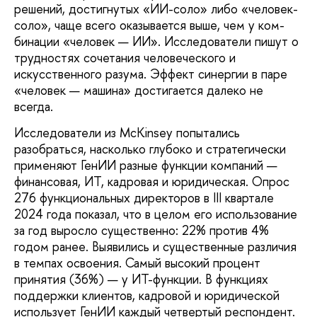
решений, достигнутых «ИИ-соло» либо «человек-
соло», чаще всего оказывается выше, чем у ком­
бинации «человек — ИИ». Исследователи пишут о
трудностях сочетания человеческого и
искусственного разума. Эффект синергии в паре
«человек — машина» достигается далеко не
всегда.
Исследователи из McKinsey попытались
разобраться, насколько глубоко и стратеги­чески
применяют ГенИИ разные функции компаний —
финансовая, ИТ, кадровая и юридическая. Опрос
276 функциональных директоров в III квартале
2024 года пока­зал, что в целом его использование
за год выросло существенно: 22% против 4%
годом ранее. Выявились и существенные различия
в темпах освоения. Самый высокий процент
принятия (36%) — у ИТ-функции. В функциях
поддержки клиентов, кадровой и юридиче­ской
использует ГенИИ каждый четвертый респондент.