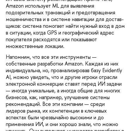
Amazon использует ML для выявления
подозритель­ных транзакций и предотвращения
мошен­ничества и в системе навигации для достав­
щиков: система помогает найти нужный вход в дом
в ситуации, когда GPS и геогра­фический адрес
покупателя расходятся или показывают
множественные локации.
Напомним, что все эти инструменты —
собственные разработки Amazon. Каждая из них
индивидуальна, но, проанализиро­вав базу Evidently
AI, можно увидеть, что и другие игроки отрасли
электронной ком­мерции ставят перед ИИ задачи
— иногда уникальные, а иногда общие для многих
биз­несов, как, например, улучшение системы
рекомендаций. Все эти компании — среди
лидеров рынка, их компетенции в ключе­вых
аспектах были чрезвычайно высокими и до
применения ИИ, и они хорошо знали, что можно
улучшить. Они выполняют мно­жество разработок в