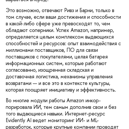
Это возможно, отвечают Ривз и Барни, только в
том случае, если ваши достижения и способности
в какой‑либо сфере уже пре­восходят то, чем
обладают соперники. Успех Amazon, например,
определяется целым комплексом выдающихся
способностей и ре­сурсов: опыт взаимодействия с
миллионами поставщиков, ПО для связи
поставщиков с покупателями, целая батарея
информаци­онных систем, которые работают
согласо­ванно, изощренная складская и
доставочная логистика, механизмы управления
возвра­тами — и все это в контексте культуры,
кото­рая поощряет инициативу и эффективность.
Во многие модули работы Amazon инкор­
порировала ИИ, тем самым дополнив свои и без
того выдающиеся навыки. Интернет-ресурс
Evidently AI ведет мониторинг ИИ- и ML-
разработок, которые крупные компа­нии проводят