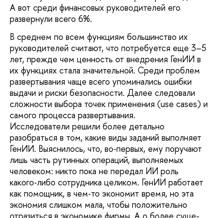
А вот среди финансовых руково­дителей его
развернули всего 6%.
В среднем по всем функциям большин­ство их
руководителей считают, что потре­буется еще 3–5
лет, прежде чем ценность от внедрения ГенИИ в
их функциях стала значительной. Среди проблем
развертыва­ния чаще всего упоминались ошибки
выдачи и риски безопасности. Далее следовали
сложности выбора точек применения (use cases) и
самого процесса развертывания.
Исследователи решили более детально
разобраться в том, какие виды заданий вы­полняет
ГенИИ. Выяснилось, что, во‑первых, ему поручают
лишь часть рутинных опера­ций, выполняемых
человеком: никто пока не передал ИИ роль
какого‑либо сотрудника целиком. ГенИИ работает
как помощник, в чем‑то экономит время, но эта
экономия слишком мала, чтобы положительно
отраз­иться в экономике фирмы. А о более суще­