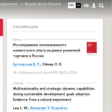
разделения
Высшая школа бизнеса
РУС
EN
ПУБЛИКАЦИИ
Книга
Исследование омниканального
клиентского опыта на рынке розничной
торговли в России
Бутковская В. П.
,
Ойнер О. К.
М.: Издательский дом НИУ ВШЭ, 2026.
Статья
Multinationality and strategic dynamic capabilities
during sustainable development goals adoption:
Evidence from a natural experiment
Lee L. W.,
Alexander V. Krasnikov
.