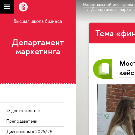
Национальный исследоват
Департамент маркет
Высшая школа бизнеса
Тема «фин
Департамент
маркетинга
Мост
кейс
О департаменте
Преподаватели
Дисциплины в 2025/26