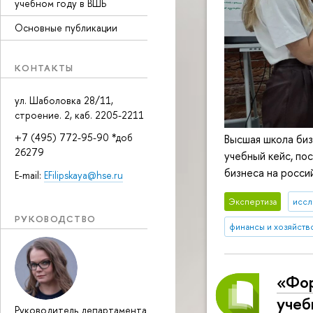
учебном году в ВШБ
Основные публикации
КОНТАКТЫ
ул. Шаболовка 28/11,
строение. 2, каб. 2205-2211
+7 (495) 772-95-90 *доб
Высшая школа биз
26279
учебный кейс, по
бизнеса на росси
E-mail:
EFilipskaya@hse.ru
Экспертиза
иссл
РУКОВОДСТВО
финансы и хозяйств
«Фор
учеб
Руководитель департамента