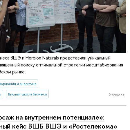
неса ВШЭ и Herbion Naturals представили уникальный
священный поиску оптимальной стратегии масштабирования
йском рынке.
едования и аналитика
о
Высшая школа бизнеса
2 апреля
саж на внутреннем потенциале»:
ный кейс ВШБ ВШЭ и «Ростелекома»