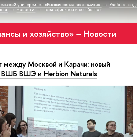
ельский университет «Высшая школа экономики»
Учебные под
инга
Новости
Тема «финансы и хозяйство»
ансы и хозяйство» – Новости
 между Москвой и Карачи: новый
 ВШБ ВШЭ и Herbion Naturals