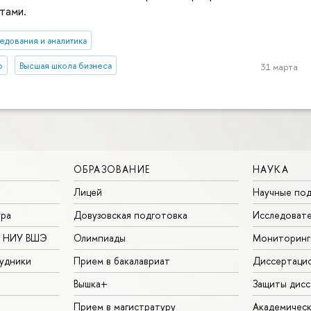
тами.
едования и аналитика
о
Высшая школа бизнеса
31 марта
ОБРАЗОВАНИЕ
НАУКА
Лицей
Научные под
ура
Довузовская подготовка
Исследовате
в НИУ ВШЭ
Олимпиады
Мониторинг
удники
Прием в бакалавриат
Диссертаци
Вышка+
Защиты дисс
Прием в магистратуру
Академическ