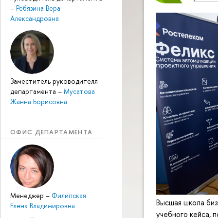
–
Ребязина Вера
Александровна
Заместитель руководителя
департамента
–
Мусатова
Жанна Борисовна
ОФИС ДЕПАРТАМЕНТА
Менеджер
–
Филипская
Высшая школа би
Елена Владимировна
учебного кейса, 