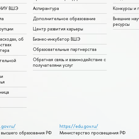
 НИУ ВШЭ
Аспирантура
Конкурсы и 
ла
Дополнительное образование
Внешние на
ресурсы
рупции
Центр развития карьеры
асходах, об
Бизнес-инкубатор ВШЭ
ьствах
Образовательные партнерства
тера
Обратная связь и взаимодействие с
тельной
получателями услуг
ми
ья
аница
.gov.ru/
https://edu.gov.ru/
 высшего образования РФ
Министерство просвещения РФ