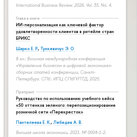
International Business Review. 2026. Vol. 35. No. 4.
Глава в книге
ИИ-персонализация как ключевой фактор
удовлетворенности клиентов в ритейле стран
БРИКС
Шарко Е. Р.
,
Тункевичус Э. О.
В кн.: Восьмая международная конференция
«Управление бизнесом в цифровой экономике»:
сборник статей конференции, Санкт-
Петербург. СПб.: ИПЦ СПбГУПТД, 2025.
Препринт
Руководство по использованию учебного кейса
«50 оттенков зеленого: перепозиционирование
розничной сети «Перекресток»
Пантелеева Е. К.
,
Лебедев А. В.
Высшая школа экономики, 2021. № 0004-1-2.