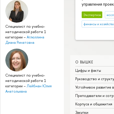
управления проек
Экспертиза
иссл
финансы и хозяйств
Специалист по учебно-
методической работе 1
категории
–
Аглюллина
Диана Ринатовна
О ВЫШКЕ
Цифры и факты
Специалист по учебно-
Руководство и структ
методической работе 1
категории
–
Лейбман Юлия
Устойчивое развитие 
Анатольевна
Преподаватели и сотр
Корпуса и общежития
Закупки