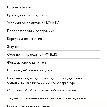
Цифры и факты
Л
Руководство и структура
Д
Устойчивое развитие в НИУ ВШЭ
О
Преподаватели и сотрудники
П
Корпуса и общежития
ы
Закупки
П
Обращения граждан в НИУ ВШЭ
А
Фонд целевого капитала
Д
Противодействие коррупции
Ц
Сведения о доходах, расходах, об имуществе и
Б
обязательствах имущественного характера
О
Сведения об образовательной организации
О
Людям с ограниченными возможностями здоровья
Единая платежная страница