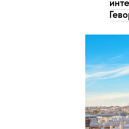
инт
Гево