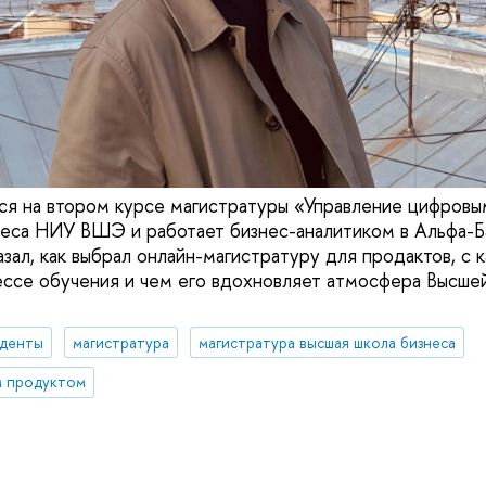
тся на втором курсе магистратуры «Управление цифров
еса НИУ ВШЭ и работает бизнес-аналитиком в Альфа-Б
зал, как выбрал онлайн-магистратуру для продактов, с 
ессе обучения и чем его вдохновляет атмосфера Высше
уденты
магистратура
магистратура высшая школа бизнеса
м продуктом