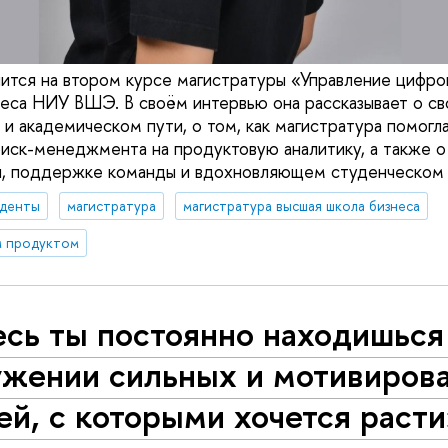
ится на втором курсе магистратуры «Управление цифр
еса НИУ ВШЭ. В своём интервью она рассказывает о с
и академическом пути, о том, как магистратура помогл
риск-менеджмента на продуктовую аналитику, а также о
я, поддержке команды и вдохновляющем студенческом
уденты
магистратура
магистратура высшая школа бизнеса
м продуктом
сь ты постоянно находишься
ужении сильных и мотивиров
й, с которыми хочется раст