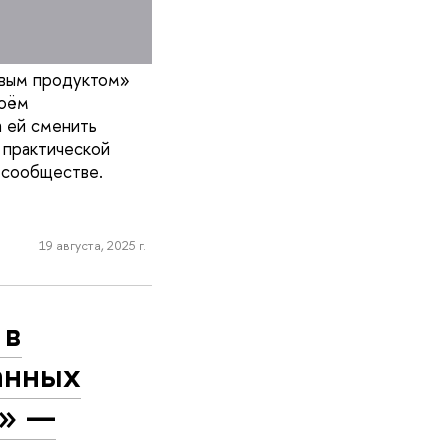
овым продуктом»
воём
а ей сменить
 практической
 сообществе.
19 августа, 2025 г.
 в
анных
и» —