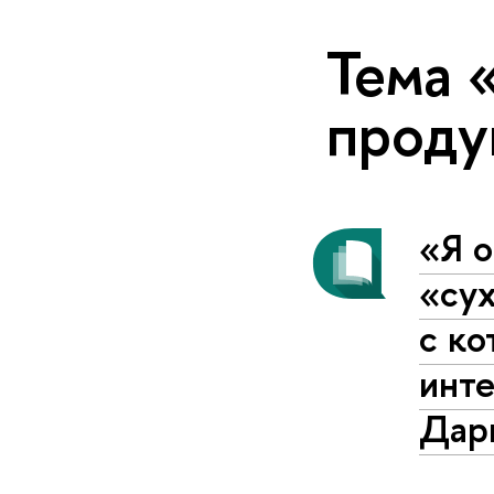
Тема 
проду
«Я о
«сух
с ко
инт
Дар