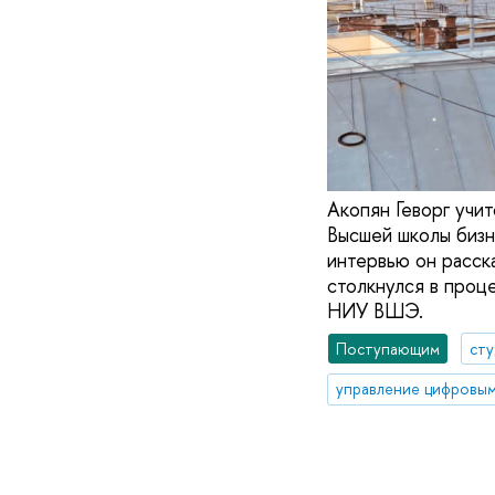
Акопян Геворг учи
Высшей школы бизн
интервью он расска
столкнулся в проц
НИУ ВШЭ.
Поступающим
ст
управление цифровы