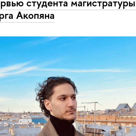
ервью студента магистратуры
рга Акопяна