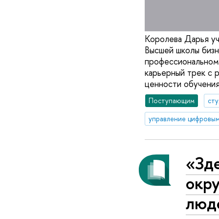
Королева Дарья уч
Высшей школы бизн
профессиональном 
карьерный трек с 
ценности обучени
Поступающим
ст
управление цифровы
«Зде
окр
люде