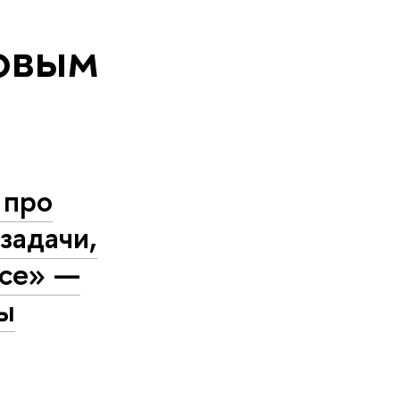
овым
 про
задачи,
есе» —
ры