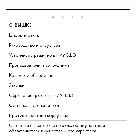
О ВЫШКЕ
Цифры и факты
Л
Руководство и структура
Д
Устойчивое развитие в НИУ ВШЭ
О
Преподаватели и сотрудники
П
Корпуса и общежития
В
Закупки
П
Обращения граждан в НИУ ВШЭ
А
Фонд целевого капитала
Д
Противодействие коррупции
Ц
Сведения о доходах, расходах, об имуществе и
Б
обязательствах имущественного характера
О