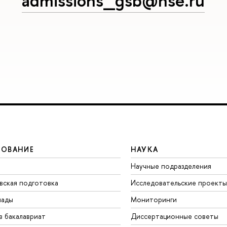
admissions_gsb@hse.ru
ЗОВАНИЕ
НАУКА
Научные подразделения
вская подготовка
Исследовательские проекты
иады
Мониторинги
в бакалавриат
Диссертационные советы