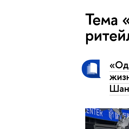
Тема 
ритей
«Од
жизн
Шан