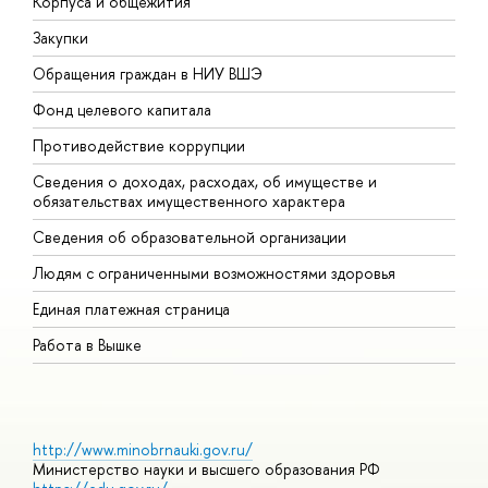
Корпуса и общежития
В
Закупки
П
Обращения граждан в НИУ ВШЭ
А
Фонд целевого капитала
Д
Противодействие коррупции
Ц
Сведения о доходах, расходах, об имуществе и
Б
обязательствах имущественного характера
О
Сведения об образовательной организации
О
Людям с ограниченными возможностями здоровья
Единая платежная страница
Работа в Вышке
http://www.minobrnauki.gov.ru/
Министерство науки и высшего образования РФ