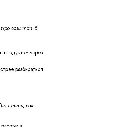
 про ваш топ-3
 с продуктом через
стрее разбираться
делитесь, как
 работе: в