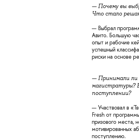
— Почему вы выб
Что стало решаю
— Выбрал программ
Авито. Большую ча
опыт и рабочие ке
успешный классифай
риски на основе р
— Принимали ли 
магистратуры? Ес
поступлении?
— Участвовал в «Т
Fresh от программ
призового места, н
мотивированных аб
поступлению.