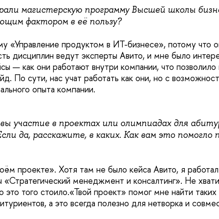
рали магистерскую программу Высшей школы биз
щим фактором в её пользу?
у «Управление продуктом в ИТ-бизнесе», потому что он
сть дисциплин ведут эксперты Авито, и мне было интер
йсы — как они работают внутри компании, что позволило
д. По сути, нас учат работать как они, но с возможнос
еального опыта компании.
вы участие в проектах или олимпиадах для абит
ли да, расскажите, в каких. Как вам это помогло 
воём проекте». Хотя там не было кейса Авито, я работа
ы «Стратегический менеджмент и консалтинг». Не хвати
о это того стоило.«Твой проект» помог мне найти таких
итуриентов, а это всегда полезно для нетворка и совме