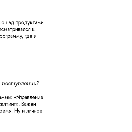
аю над продуктами
исматривался к
рограмму, где я
и поступлении?
аммы: «Управление
алтинг». Важен
время. Ну и личное