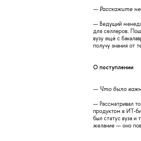
— Расскажите нем
— Ведущий менедж
для селлеров. Пош
вузу ещё с бакала
получу знания от т
О поступлении
— Что было важн
— Рассматривал то
продуктом в ИТ-би
был статус вуза и 
желание — оно пов