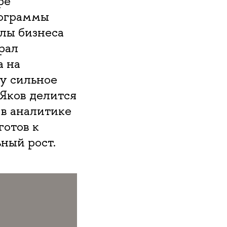
ре
рограммы
лы бизнеса
рал
а на
му сильное
 Яков делится
 в аналитике
готов к
ьный рост.