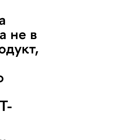
а
а не в
одукт,
ю
Т-