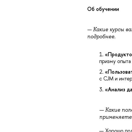
Об обучении
— Какие курсы ва
подробнее.
«Продукт
призму опыта
«Пользова
с CJM и инте
«Анализ д
— Какие пол
применяете 
— Хорошо подт