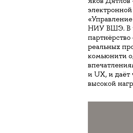
Яков Дятлов
электронной
«Управление
НИУ ВШЭ. В 
партнёрство 
реальных про
комьюнити од
впечатлениям
и UX, и даёт 
высокой нагр