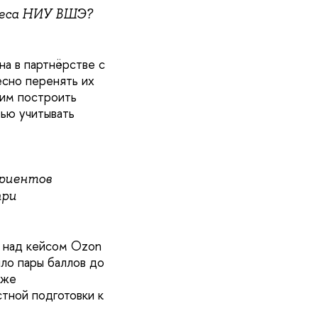
неса НИУ ВШЭ?
а в партнёрстве с
есно перенять их
 им построить
тью учитывать
уриентов
при
л над кейсом Ozon
ло пары баллов до
 же
стной подготовки к