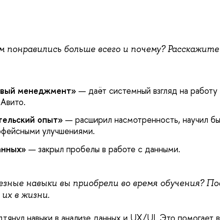
м понравились больше всего и почему? Расскажите
овый менеджмент»
— даёт системный взгляд на работу
 Авито.
тельский опыт»
— расширил насмотренность, научил бы
рфейсными улучшениями.
анных»
— закрыл пробелы в работе с данными.
езные навыки вы приобрели во время обучения? По
их в жизни.
янул навыки в анализе данных и UX/UI. Это помогает в