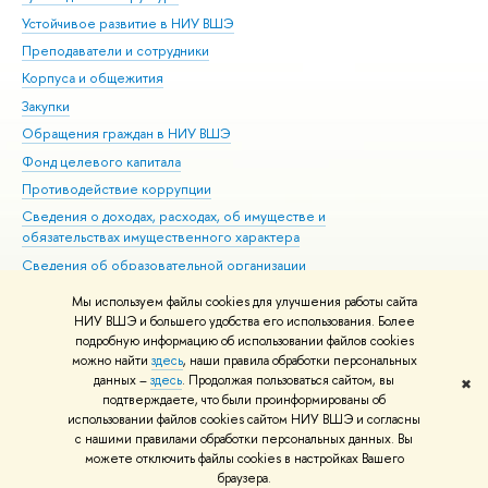
Устойчивое развитие в НИУ ВШЭ
Ол
Преподаватели и сотрудники
При
Корпуса и общежития
Вы
Закупки
При
Обращения граждан в НИУ ВШЭ
Ас
Фонд целевого капитала
До
Противодействие коррупции
Цен
Сведения о доходах, расходах, об имуществе и
Би
обязательствах имущественного характера
Об
Сведения об образовательной организации
Обр
Людям с ограниченными возможностями здоровья
Мы используем файлы cookies для улучшения работы сайта
Единая платежная страница
НИУ ВШЭ и большего удобства его использования. Более
подробную информацию об использовании файлов cookies
Работа в Вышке
можно найти
здесь
, наши правила обработки персональных
данных –
здесь
. Продолжая пользоваться сайтом, вы
✖
Редактору
подтверждаете, что были проинформированы об
© НИУ ВШЭ 1993–2026
Адреса и контакты
Условия использования
использовании файлов cookies сайтом НИУ ВШЭ и согласны
с нашими правилами обработки персональных данных. Вы
материалов
Политика конфиденциальности
Карта сайта
можете отключить файлы cookies в настройках Вашего
Шрифты HSE Sans и HSE Slab разработаны в
Школе дизайна НИУ ВШЭ
браузера.