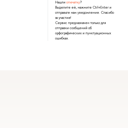
Нашли
опечатку
?
Выделите её, нажмите Ctrl+Enter и
отправьте нам уведомление. Спасибо
за участие!
Сервис предназначен только для
отправки сообщений об
орфографических и пунктуационных
ошибках.