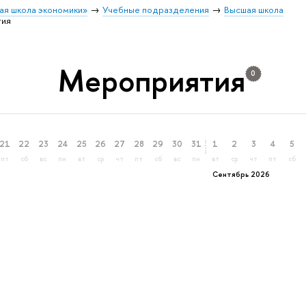
ая школа экономики»
Учебные подразделения
Высшая школа
тия
Мероприятия
0
21
22
23
24
25
26
27
28
29
30
31
1
2
3
4
5
пт
сб
вс
пн
вт
ср
чт
пт
сб
вс
пн
вт
ср
чт
пт
сб
Сентябрь 2026