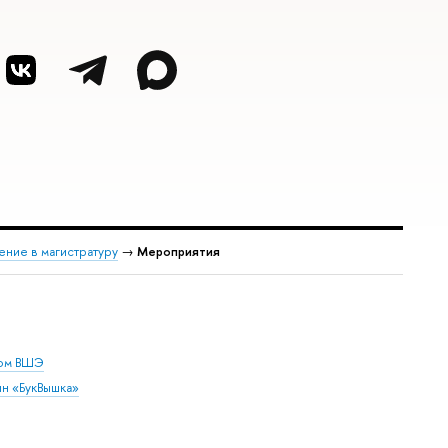
ение в магистратуру
→
Мероприятия
дом ВШЭ
ин «БукВышка»