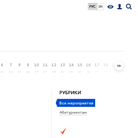
РУС
EN
6
7
8
9
10
11
12
13
14
15
16
17
18
19
20
21
вс
пн
вт
ср
чт
пт
сб
вс
пн
вт
ср
чт
пт
сб
вс
пн
РУБРИКИ
Все мероприятия
Абитуриентам