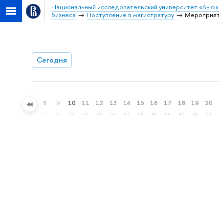
Национальный исследовательский университет «Высш
бизнеса
Поступление в магистратуру
Мероприя
Сегодня
5
6
7
8
9
10
11
12
13
14
15
16
17
18
19
20
ср
чт
пт
сб
вс
пн
вт
ср
чт
пт
сб
вс
пн
вт
ср
чт