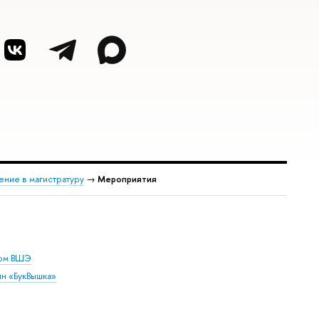
ение в магистратуру
→
Мероприятия
дом ВШЭ
ин «БукВышка»