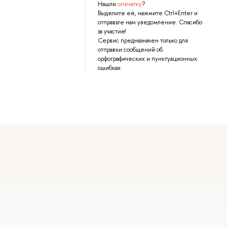
Нашли
опечатку
?
Выделите её, нажмите Ctrl+Enter и
отправьте нам уведомление. Спасибо
за участие!
Сервис предназначен только для
отправки сообщений об
орфографических и пунктуационных
ошибках.