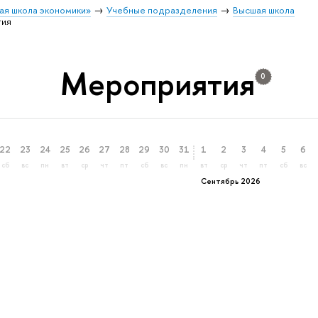
ая школа экономики»
Учебные подразделения
Высшая школа
тия
Мероприятия
0
22
23
24
25
26
27
28
29
30
31
1
2
3
4
5
6
сб
вс
пн
вт
ср
чт
пт
сб
вс
пн
вт
ср
чт
пт
сб
вс
Сентябрь 2026