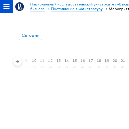
Национальный исследовательский университет «Высш
бизнеса
Поступление в магистратуру
Мероприя
Сегодня
6
7
8
9
10
11
12
13
14
15
16
17
18
19
20
21
чт
пт
сб
вс
пн
вт
ср
чт
пт
сб
вс
пн
вт
ср
чт
пт