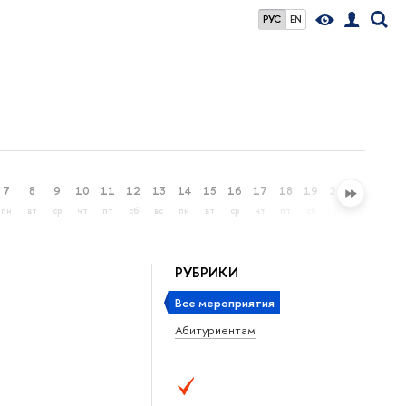
РУС
EN
7
8
9
10
11
12
13
14
15
16
17
18
19
20
21
22
пн
вт
ср
чт
пт
сб
вс
пн
вт
ср
чт
пт
сб
вс
пн
вт
РУБРИКИ
Все мероприятия
Абитуриентам