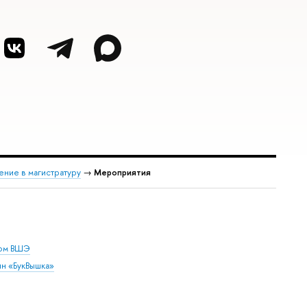
ение в магистратуру
→
Мероприятия
дом ВШЭ
ин «БукВышка»