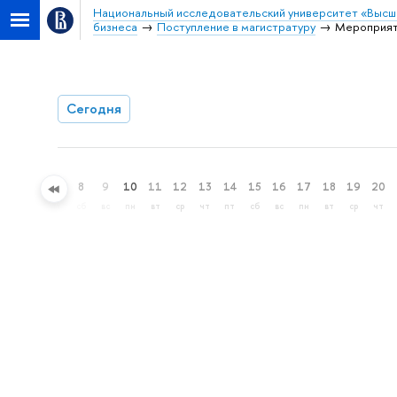
Национальный исследовательский университет «Высш
бизнеса
Поступление в магистратуру
Мероприя
Сегодня
5
6
7
8
9
10
11
12
13
14
15
16
17
18
19
20
ср
чт
пт
сб
вс
пн
вт
ср
чт
пт
сб
вс
пн
вт
ср
чт