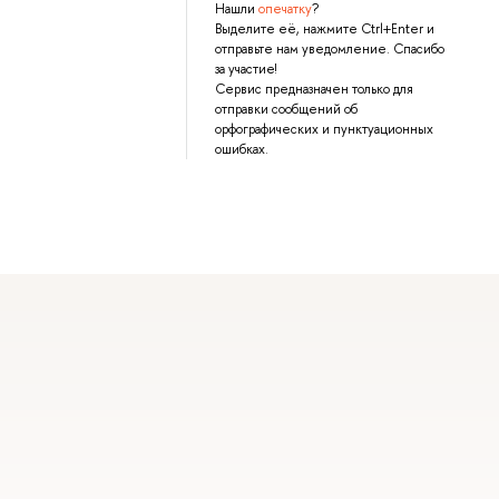
Нашли
опечатку
?
Выделите её, нажмите Ctrl+Enter и
отправьте нам уведомление. Спасибо
за участие!
Сервис предназначен только для
отправки сообщений об
орфографических и пунктуационных
ошибках.