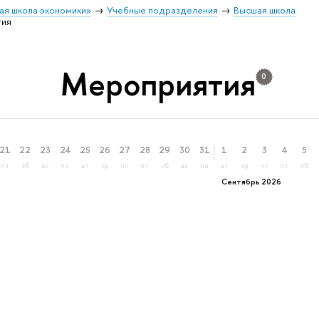
ая школа экономики»
Учебные подразделения
Высшая школа
тия
Мероприятия
0
21
22
23
24
25
26
27
28
29
30
31
1
2
3
4
5
пт
сб
вс
пн
вт
ср
чт
пт
сб
вс
пн
вт
ср
чт
пт
сб
Сентябрь 2026