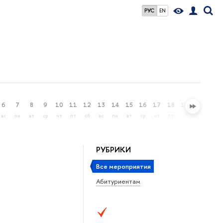
РУС
EN
6
7
8
9
10
11
12
13
14
15
16
17
18
19
20
21
вс
пн
вт
ср
чт
пт
сб
вс
пн
вт
ср
чт
пт
сб
вс
пн
РУБРИКИ
Все мероприятия
Абитуриентам