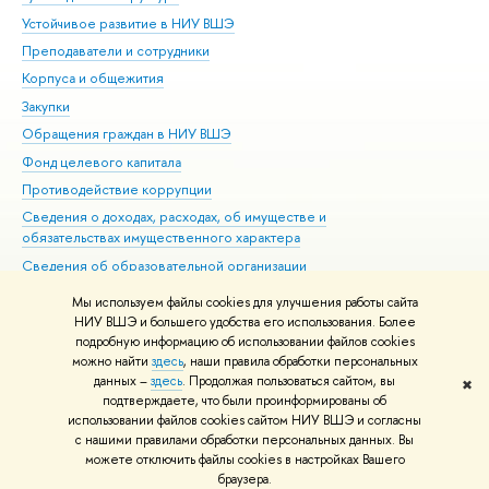
Устойчивое развитие в НИУ ВШЭ
Ол
Преподаватели и сотрудники
При
Корпуса и общежития
Вы
Закупки
При
Обращения граждан в НИУ ВШЭ
Ас
Фонд целевого капитала
До
Противодействие коррупции
Цен
Сведения о доходах, расходах, об имуществе и
Би
обязательствах имущественного характера
Об
Сведения об образовательной организации
Обр
Людям с ограниченными возможностями здоровья
Мы используем файлы cookies для улучшения работы сайта
Единая платежная страница
НИУ ВШЭ и большего удобства его использования. Более
подробную информацию об использовании файлов cookies
Работа в Вышке
можно найти
здесь
, наши правила обработки персональных
данных –
здесь
. Продолжая пользоваться сайтом, вы
✖
Редактору
подтверждаете, что были проинформированы об
© НИУ ВШЭ 1993–2026
Адреса и контакты
Условия использования
использовании файлов cookies сайтом НИУ ВШЭ и согласны
с нашими правилами обработки персональных данных. Вы
материалов
Политика конфиденциальности
Карта сайта
можете отключить файлы cookies в настройках Вашего
Шрифты HSE Sans и HSE Slab разработаны в
Школе дизайна НИУ ВШЭ
браузера.