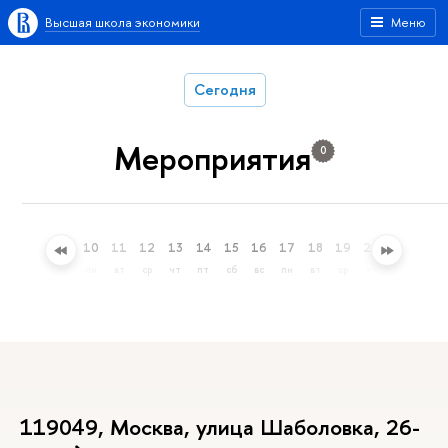
Высшая школа экономики
Меню
Сегодня
Мероприятия
0
7
8
9
10
11
12
13
14
15
16
17
18
19
20
21
22
пт
сб
вс
пн
вт
ср
чт
пт
сб
вс
пн
вт
ср
чт
пт
сб
119049, Москва, улица Шаболовка, 26-