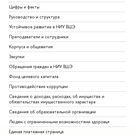
Цифры и факты
Л
Руководство и структура
Д
Устойчивое развитие в НИУ ВШЭ
О
Преподаватели и сотрудники
П
Корпуса и общежития
В
Закупки
П
Обращения граждан в НИУ ВШЭ
А
Фонд целевого капитала
Д
Противодействие коррупции
Ц
Сведения о доходах, расходах, об имуществе и
Б
обязательствах имущественного характера
О
Сведения об образовательной организации
О
Людям с ограниченными возможностями здоровья
Единая платежная страница