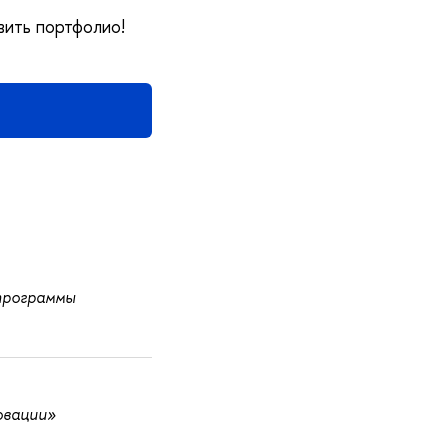
вить портфолио!
программы
овации»