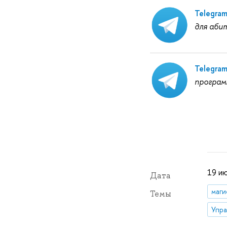
Telegra
для аби
Telegra
програм
19 и
Дата
маги
Темы