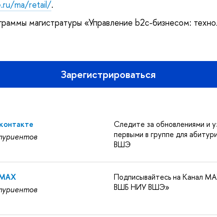
.ru/ma/retail/
.
граммы магистратуры «Управление b2c-бизнесом: техно
Зарегистрироваться
Вконтакте
Следите за обновлениями и у
первыми в группе для абиту
туриентов
ВШЭ
 MAX
Подписывайтесь на Канал MA
ВШБ НИУ ВШЭ»
туриентов