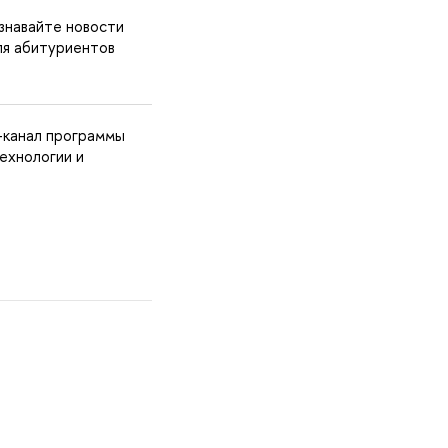
знавайте новости
ля абитуриентов
-канал программы
ехнологии и
в