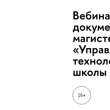
Вебина
докуме
магист
«Управ
технол
школы
16+