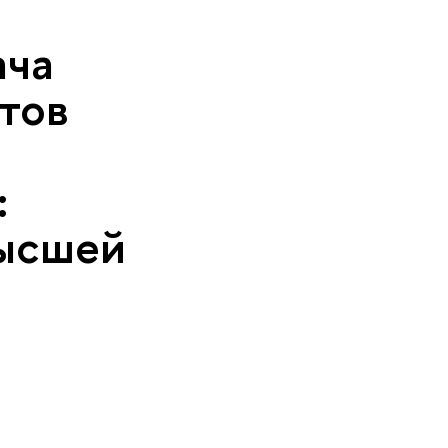
ача
тов
:
Высшей