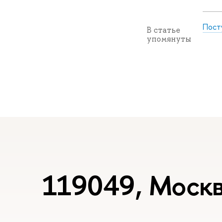
Пост
В статье
упомянуты
119049, Москв