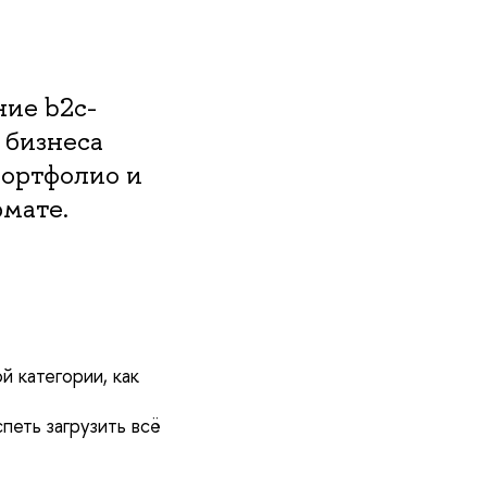
ние b2c-
 бизнеса
ортфолио и
рмате.
 категории, как
петь загрузить всё