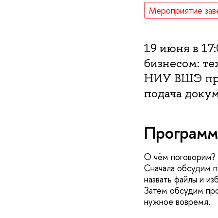
Мероприятие зав
19 июня в 17
бизнесом: т
НИУ ВШЭ при
подача докум
Программ
О чём поговорим?
Сначала обсудим п
назвать файлы и и
Затем обсудим про
нужное вовремя.