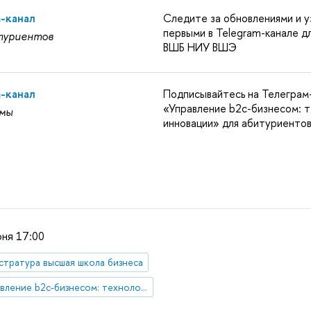
m-канал
Следите за обновлениями и у
первыми в Telegram-канале д
туриентов
ВШБ НИУ ВШЭ
m-канал
Подписывайтесь на Телеграм
«Управление b2c-бизнесом: т
мы
инновации» для абитуриенто
юня 17:00
стратура высшая школа бизнеса
Управление b2c-бизнесом: технологии и инновации