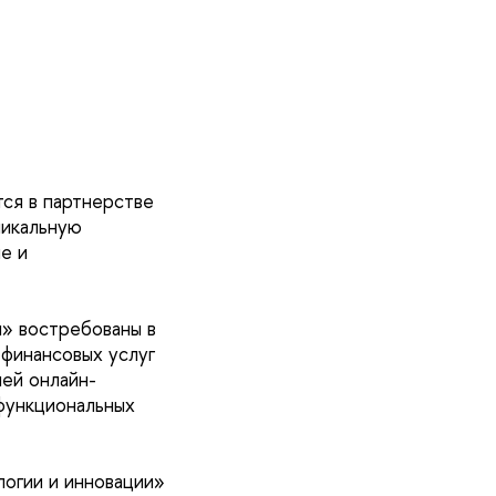
ся в партнерстве
никальную
е и
и» востребованы в
 финансовых услуг
ей онлайн-
функциональных
огии и инновации»