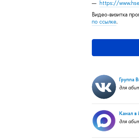
—
https://www.hse
Видео-визитка про
по ссылке
.
Группа 
для аби
Канал в
для аби